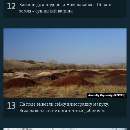
12
Ближче до автодороги Новопавлівка-Піщане
земля – суцільний вапняк
13
На поле вивезли свіжу виноградну макуху.
Згодом вона стане органічним добривом