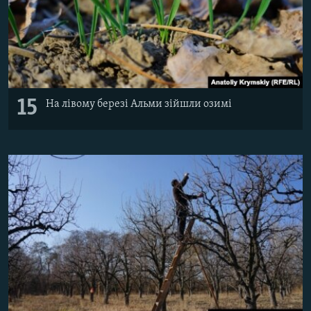
15
На лівому березі Альми зійшли озимі