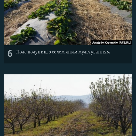
6
Поле полуниці з солом'яним мульчуванням