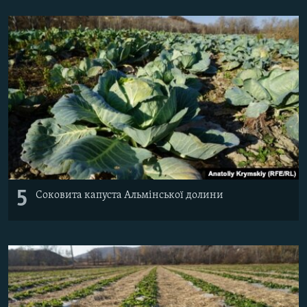
5
Соковита капуста Альмінської долини