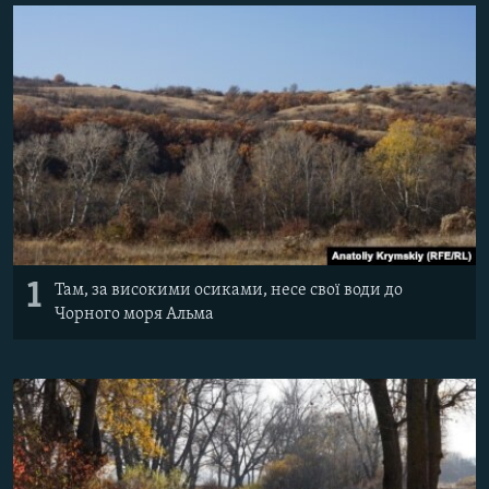
ВІДЕОУРОКИ «ELIFBE»
Русский
СВІДЧЕННЯ ОКУПАЦІЇ
Qırımtatar
УКРАЇНСЬКА ПРОБЛЕМА КРИМУ
ДОЛУЧАЙСЯ!
ІНФОГРАФІКА
Усі сайти RFE/RL
1
Там, за високими осиками, несе свої води до
Чорного моря Альма