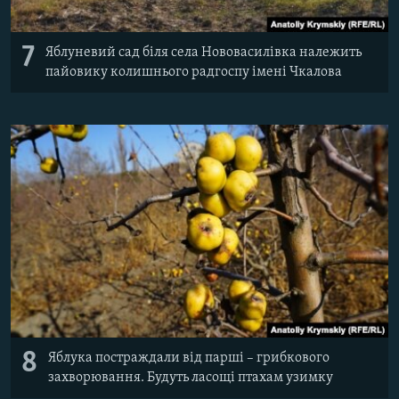
7
Яблуневий сад біля села Нововасилівка належить
пайовику колишнього радгоспу імені Чкалова
8
Яблука постраждали від парші – грибкового
захворювання. Будуть ласощі птахам узимку