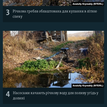
3
Річкова гребля облаштована для купання в літню
спеку
4
Насосами качають річкову воду для поливу угідь у
долині