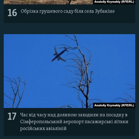
16
Обрізка грушевого саду біля села Зубакіне
17
Час від часу над долиною заходили на посадку в
Сімферопольський аеропорт пасажирські літаки
російських авіаліній