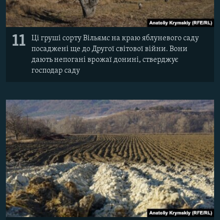
11
Ці груші сорту Вільямс на краю яблуневого саду
посаджені ще до Другої світової війни. Вони
дають непогані врожаї донині, стверджує
господар саду