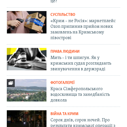
це?
СУСПІЛЬСТВО
«Крим – не Росія»: маркетплейс
Ozon припинив прийом нових
замовлень на Кримському
півострові
ПРАВА ЛЮДИНИ
Мить – і ти шпигун. Як у
кримських судах розглядають
звинувачення в держзраді
ФОТОГАЛЕРЕЇ
Краса Сімферопольського
водосховища та занедбаність
довкола
ВІЙНА ТА КРИМ
Сорок днів, сорок ночей. Про
результати кримської операції з