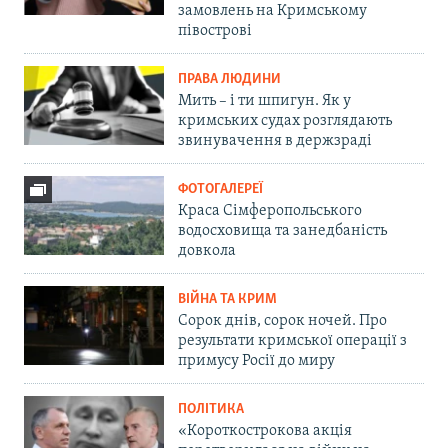
замовлень на Кримському
півострові
ПРАВА ЛЮДИНИ
Мить – і ти шпигун. Як у
кримських судах розглядають
звинувачення в держзраді
ФОТОГАЛЕРЕЇ
Краса Сімферопольського
водосховища та занедбаність
довкола
ВІЙНА ТА КРИМ
Сорок днів, сорок ночей. Про
результати кримської операції з
примусу Росії до миру
ПОЛІТИКА
«Короткострокова акція