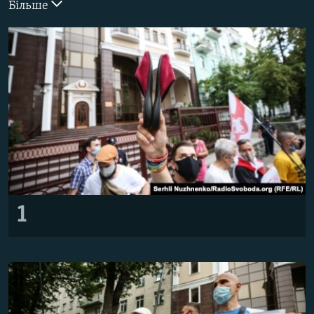
Більше
ВІДЕОУРОКИ «ELIFBE»
Русский
СВІДЧЕННЯ ОКУПАЦІЇ
Qırımtatar
УКРАЇНСЬКА ПРОБЛЕМА КРИМУ
ДОЛУЧАЙСЯ!
ІНФОГРАФІКА
Усі сайти RFE/RL
1