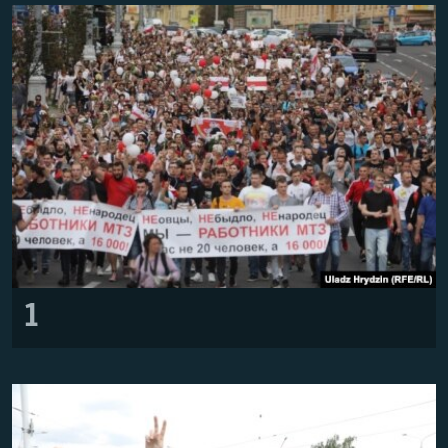
ВІДЕОУРОКИ «ELIFBE»
Русский
СВІДЧЕННЯ ОКУПАЦІЇ
Qırımtatar
УКРАЇНСЬКА ПРОБЛЕМА КРИМУ
ДОЛУЧАЙСЯ!
ІНФОГРАФІКА
Усі сайти RFE/RL
1