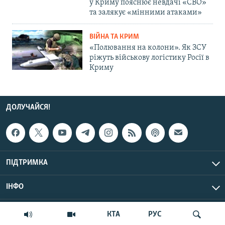
у Криму пояснює невдачі «СВО»
та залякує «мінними атаками»
ВІЙНА ТА КРИМ
«Полювання на колони». Як ЗСУ
ріжуть військову логістику Росії в
Криму
ДОЛУЧАЙСЯ!
ПІДТРИМКА
ІНФО
© Крим.Реалії, 2026 | Усі права застережено.
КТА
РУС