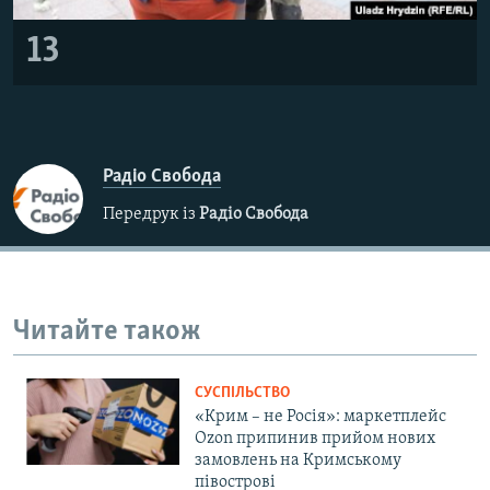
13
Радіо Свобода
Передрук із
Радіо Свобода
Читайте також
СУСПІЛЬСТВО
«Крим – не Росія»: маркетплейс
Ozon припинив прийом нових
замовлень на Кримському
півострові