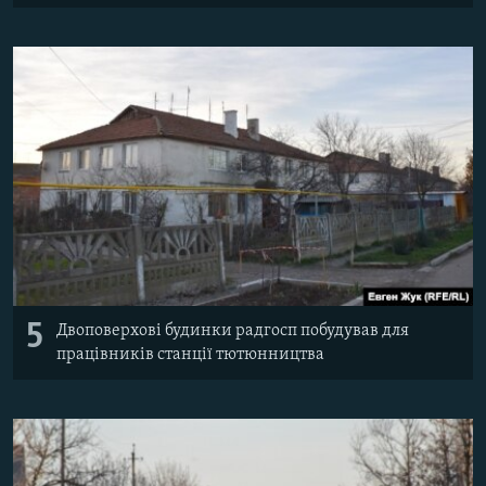
5
Двоповерхові будинки радгосп побудував для
працівників станції тютюнництва