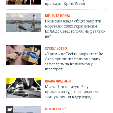
прогодує | Крим.Реалії
ВІЙНА ТА КРИМ
Російська влада обіцяє закрити
морський шлях українським
БпЛА до Севастополя. Чи реально
це?
СУСПІЛЬСТВО
«Крим – не Росія»: маркетплейс
Ozon припинив прийом нових
замовлень на Кримському
півострові
ПРАВА ЛЮДИНИ
Мить – і ти шпигун. Як у
кримських судах розглядають
звинувачення в держзраді
ФОТОГАЛЕРЕЇ