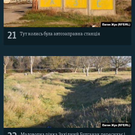
21
Тут колись була автозаправна станція
Маловодна річка Західний Булганак пересихає і