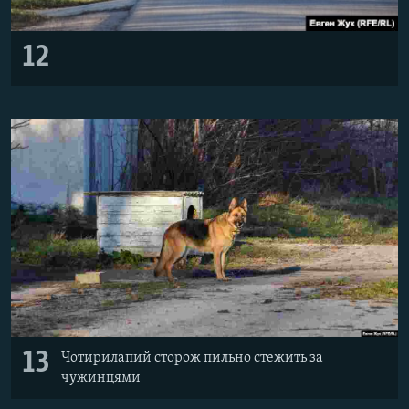
12
13
Чотирилапий сторож пильно стежить за
чужинцями