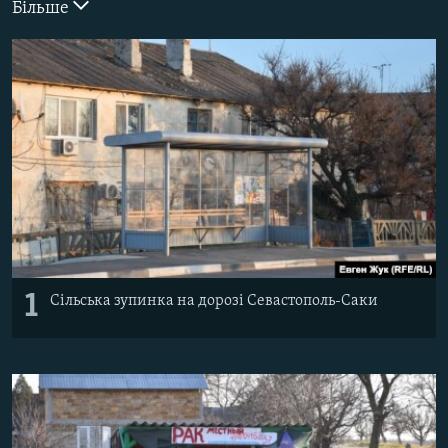
Більше
ВІДЕОУРОКИ «ELIFBE»
Русский
СВІДЧЕННЯ ОКУПАЦІЇ
Qırımtatar
УКРАЇНСЬКА ПРОБЛЕМА КРИМУ
ДОЛУЧАЙСЯ!
ІНФОГРАФІКА
Усі сайти RFE/RL
1
Сільська зупинка на дорозі Севастополь-Саки