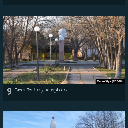
9
Бюст Леніна у центрі села