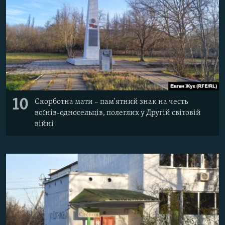
10
Скорботна мати – пам'ятний знак на честь
воїнів-односельців, полеглих у Другій світовій
війні