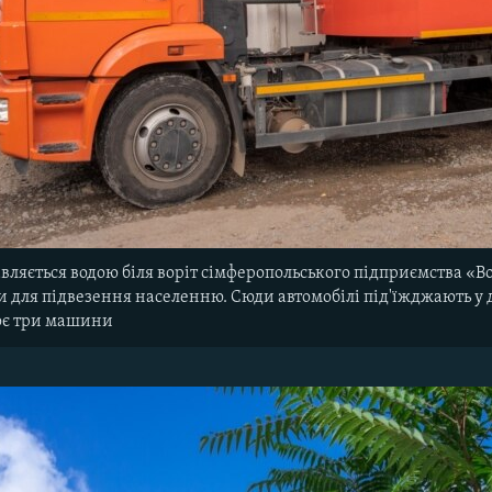
вляється водою біля воріт сімферопольського підприємства «В
и для підвезення населенню. Сюди автомобілі під'їжджають у д
ює три машини