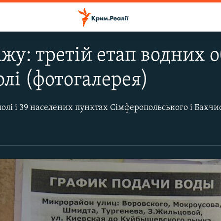
ажу: третій етап водних 
лі (фотогалерея)