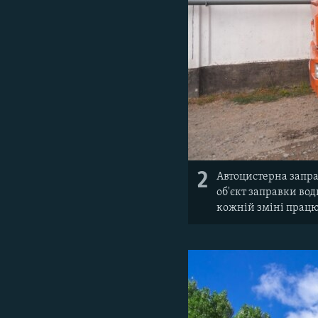
2
Автоцистерна запра
об'єкт заправки вод
кожній зміні прац