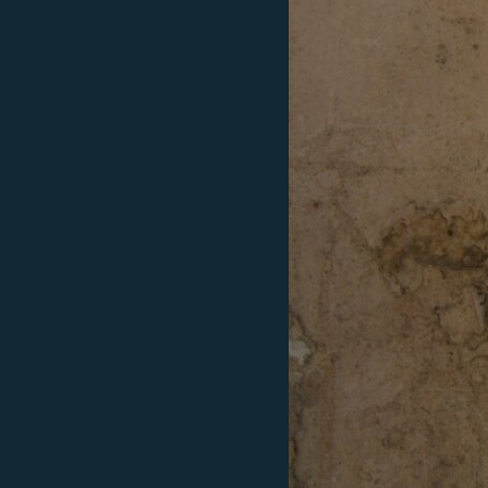
ВІДЕОУРОКИ «ELIFBE»
СВІДЧЕННЯ ОКУПАЦІЇ
УКРАЇНСЬКА ПРОБЛЕМА КРИМУ
ІНФОГРАФІКА