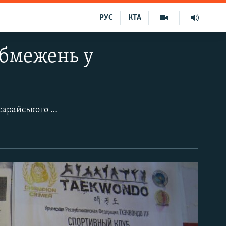
РУС
КТА
обмежень у
З 7 вересня в Сімферополі і 39 населених пунктах Сімферопольського і Бахчисарайського районів Криму діє третій етап обмежень щодо централізованої подачі води населенню, підприємствам та соціальним об'єктам. Тепер воду там подають 6 годин на добу: 3 години вранці і стільки ж у вечірній час.