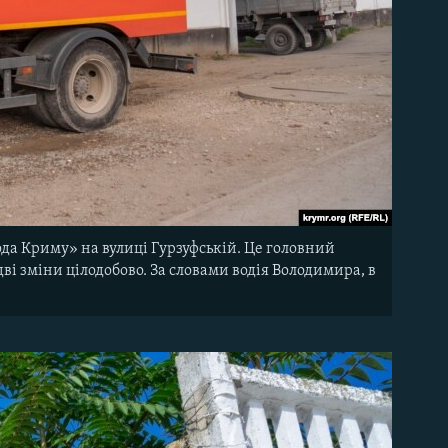
ода Криму» на вулиці Гурзуфській. Це головний
ві зміни цілодобово. За словами водія Володимира, в