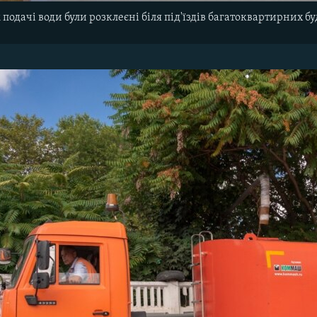
 подачі води були розклеєні біля під'їздів багатоквартирних 