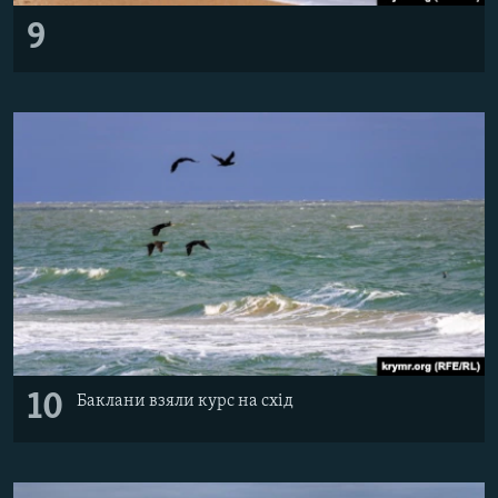
9
10
Баклани взяли курс на схід