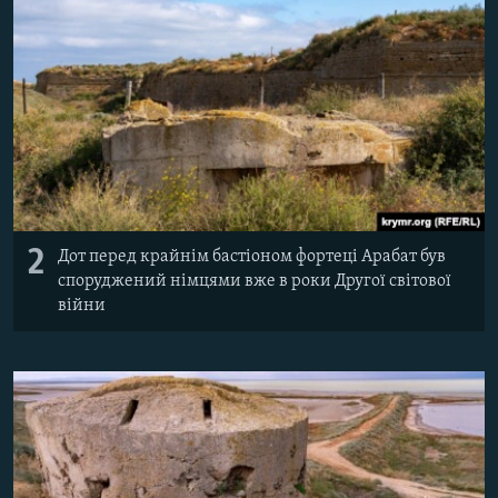
2
Дот перед крайнім бастіоном фортеці Арабат був
споруджений німцями вже в роки Другої світової
війни