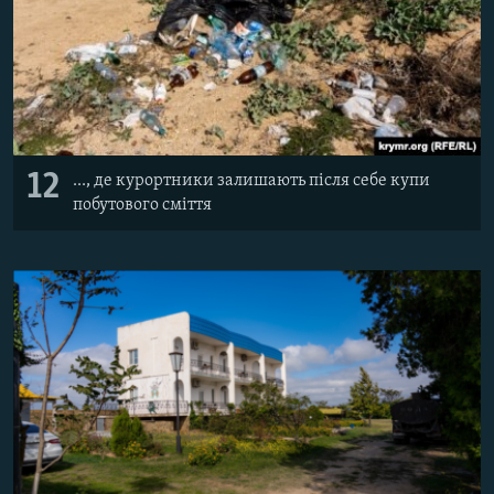
12
..., де курортники залишають після себе купи
побутового сміття