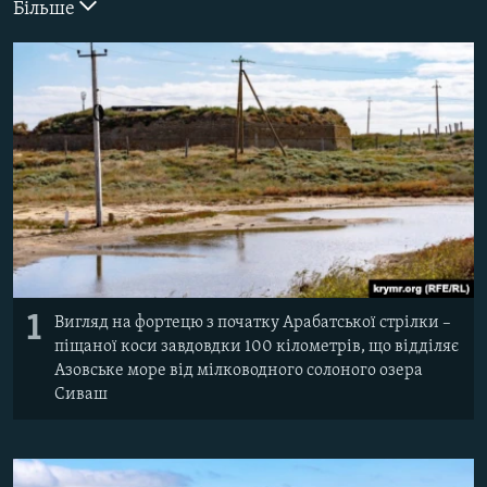
Більше
ВІДЕОУРОКИ «ELIFBE»
Русский
СВІДЧЕННЯ ОКУПАЦІЇ
Qırımtatar
УКРАЇНСЬКА ПРОБЛЕМА КРИМУ
ДОЛУЧАЙСЯ!
ІНФОГРАФІКА
Усі сайти RFE/RL
1
Вигляд на фортецю з початку Арабатської стрілки –
піщаної коси завдовдки 100 кілометрів, що відділяє
Азовське море від мілководного солоного озера
Сиваш