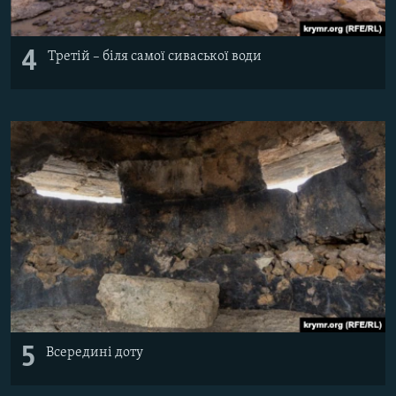
4
Третій – біля самої сиваської води
5
Всередині доту