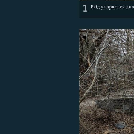
1
Вхід у парк зі схід