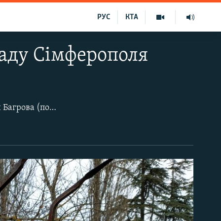
РУС
КТА
саду Сімферополя
В одному з найбільших парків Сімферополя – Ботанічному саду імені Миколи Багрова (покійного ректора Таврійського національного університету ім. Вернадського) – нині затишшя. Рідкісні рослини і численні квіти перебувають у зимовій сплячці. Щоправда, окремі дерева через теплу погоду вже встигли забрунькуватися. У парку часто зустрічаються різнокольорові плоди і листя. Тому розглядати яскраві фарби можна навіть серед, здавалося б, на перший погляд, сезонну нудьгу і сірість.