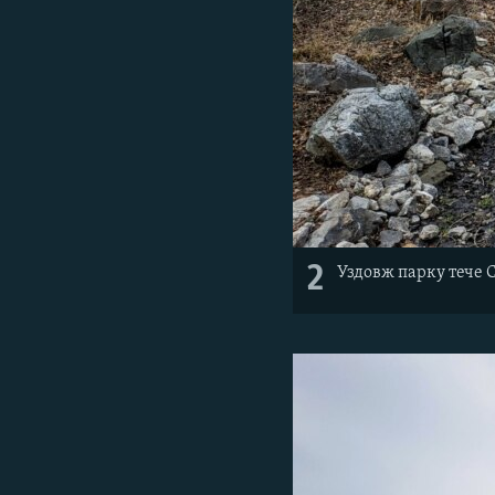
2
Уздовж парку тече С