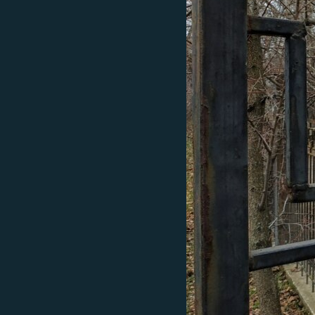
ВІДЕОУРОКИ «ELIFBE»
СВІДЧЕННЯ ОКУПАЦІЇ
УКРАЇНСЬКА ПРОБЛЕМА КРИМУ
ІНФОГРАФІКА