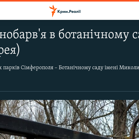
знобарв'я в ботанічному 
рея)