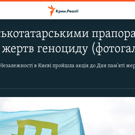
ькотатарськими прапора
 жертв геноциду (фотога