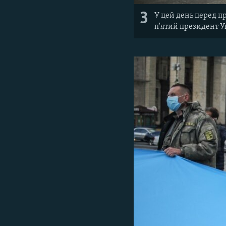
3
У цей день перед п
п'ятий президент 