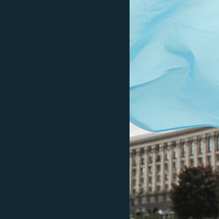
ВІДЕОУРОКИ «ELIFBE»
СВІДЧЕННЯ ОКУПАЦІЇ
УКРАЇНСЬКА ПРОБЛЕМА КРИМУ
ІНФОГРАФІКА