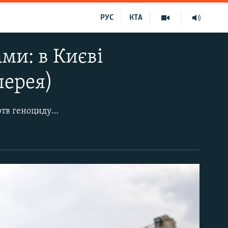
РУС
КТА
ми: в Києві
лерея)
18 травня на Майдані Незалежності в Києві пройшла акція до Дня пам'яті жертв геноциду кримськотатарського народу. Там згадували і нині переслідуваних російською владою з політичних і релігійних мотивів кримських татар.