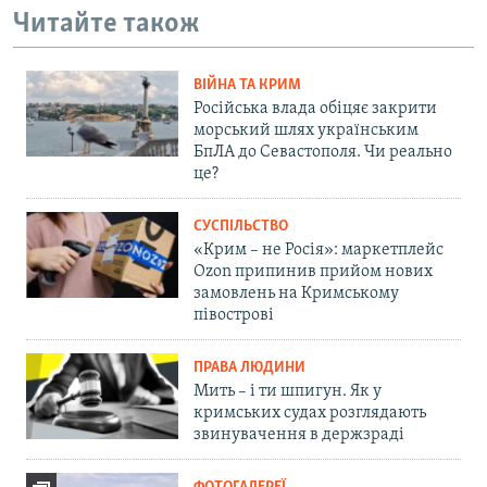
Читайте також
ВІЙНА ТА КРИМ
Російська влада обіцяє закрити
морський шлях українським
БпЛА до Севастополя. Чи реально
це?
СУСПІЛЬСТВО
«Крим – не Росія»: маркетплейс
Ozon припинив прийом нових
замовлень на Кримському
півострові
ПРАВА ЛЮДИНИ
Мить – і ти шпигун. Як у
кримських судах розглядають
звинувачення в держзраді