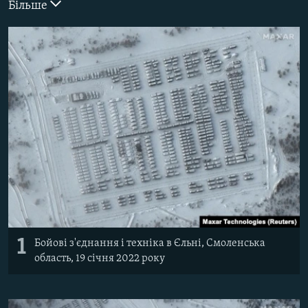
Більше
ВІДЕОУРОКИ «ELIFBE»
Русский
СВІДЧЕННЯ ОКУПАЦІЇ
Qırımtatar
УКРАЇНСЬКА ПРОБЛЕМА КРИМУ
ДОЛУЧАЙСЯ!
ІНФОГРАФІКА
Усі сайти RFE/RL
1
Бойові з'єднання і техніка в Єльні, Смоленська
область, 19 січня 2022 року