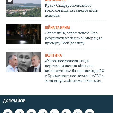
ФОТОГАЛЕРЕЇ
Краса Сімферопольського
водосховища та занедбаність
довкола
ВІЙНА ТА КРИМ
Сорок днів, сорок ночей. Про
результати кримської операції з
примусу Росії до миру
ПОЛІТИКА
«Короткострокова акція
перетворилася на війну на
виснаження»: Як пропаганда РФ
у Криму пояснює невдачі «СВО»
та залякує «мінними атаками»
ДОЛУЧАЙСЯ!