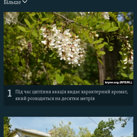
Більше
ВІДЕОУРОКИ «ELIFBE»
Русский
СВІДЧЕННЯ ОКУПАЦІЇ
Qırımtatar
УКРАЇНСЬКА ПРОБЛЕМА КРИМУ
ДОЛУЧАЙСЯ!
ІНФОГРАФІКА
Усі сайти RFE/RL
1
Під час цвітіння акація видає характерний аромат,
який розходиться на десятки метрів