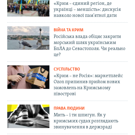
«Крим – єдиний регіон, де
українці – меншість»: дискусія
навколо нової пам'ятної дати
ВІЙНА ТА КРИМ
Російська влада обіцяє закрити
морський шлях українським
БпЛА до Севастополя. Чи реально
це?
СУСПІЛЬСТВО
«Крим – не Росія»: маркетплейс
Ozon припинив прийом нових
замовлень на Кримському
півострові
ПРАВА ЛЮДИНИ
Мить – і ти шпигун. Як у
кримських судах розглядають
звинувачення в держзраді