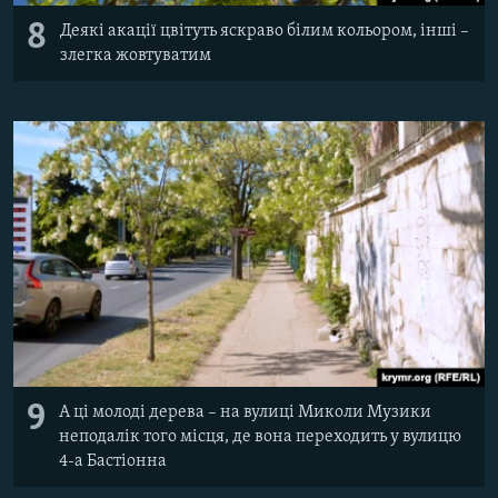
8
Деякі акації цвітуть яскраво білим кольором, інші –
злегка жовтуватим
9
А ці молоді дерева – на вулиці Миколи Музики
неподалік того місця, де вона переходить у вулицю
4-а Бастіонна