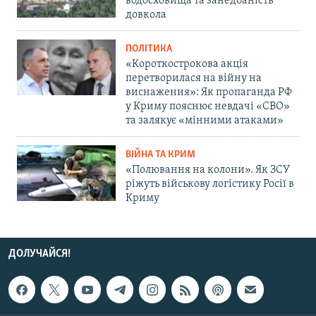
водосховища та занедбаність
довкола
ПОЛІТИКА
«Короткострокова акція
перетворилася на війну на
виснаження»: Як пропаганда РФ
у Криму пояснює невдачі «СВО»
та залякує «мінними атаками»
ВІЙНА ТА КРИМ
«Полювання на колони». Як ЗСУ
ріжуть військову логістику Росії в
Криму
ДОЛУЧАЙСЯ!