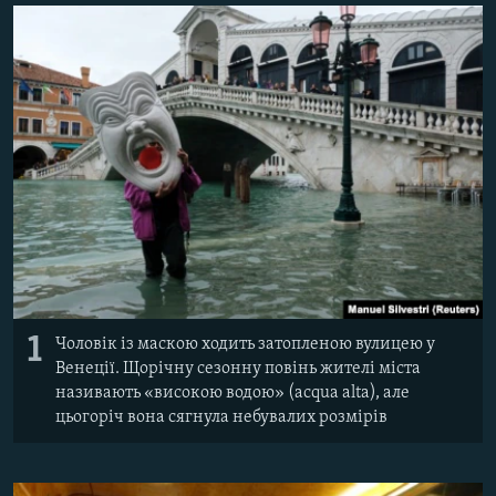
ВІДЕОУРОКИ «ELIFBE»
Русский
СВІДЧЕННЯ ОКУПАЦІЇ
Qırımtatar
УКРАЇНСЬКА ПРОБЛЕМА КРИМУ
ДОЛУЧАЙСЯ!
ІНФОГРАФІКА
Усі сайти RFE/RL
1
Чоловік із маскою ходить затопленою вулицею у
Венеції. Щорічну сезонну повінь жителі міста
називають «високою водою» (acqua alta), але
цьогоріч вона сягнула небувалих розмірів