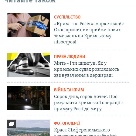
Читайте також
СУСПІЛЬСТВО
«Крим – не Росія»: маркетплейс
Ozon припинив прийом нових
замовлень на Кримському
півострові
ПРАВА ЛЮДИНИ
Мить – і ти шпигун. Як у
кримських судах розглядають
звинувачення в держзраді
ВІЙНА ТА КРИМ
Сорок днів, сорок ночей. Про
результати кримської операції з
примусу Росії до миру
ФОТОГАЛЕРЕЇ
Краса Сімферопольського