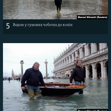
5
Водою у гумових чоботах до колін