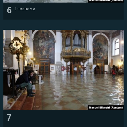
6
І човнами
7