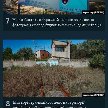
7
Жовто-блакитний трамвай залишився лише на
фотографіях перед будівлею сільської адміністрації
8
Біля воріт трамвайного депо на території
пансіонату «Береговий» виріс чортополох.