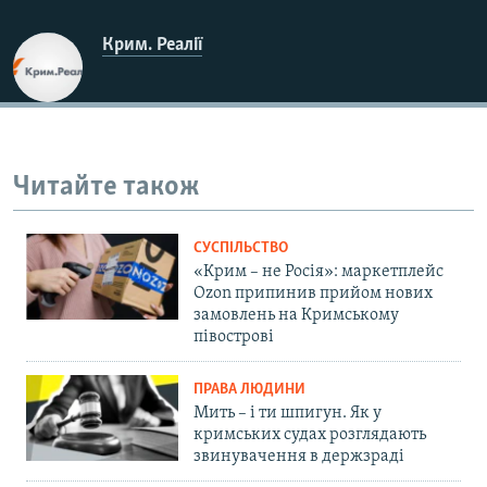
Крим. Реалії
Читайте також
СУСПІЛЬСТВО
«Крим – не Росія»: маркетплейс
Ozon припинив прийом нових
замовлень на Кримському
півострові
ПРАВА ЛЮДИНИ
Мить – і ти шпигун. Як у
кримських судах розглядають
звинувачення в держзраді