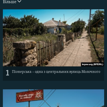
Більше
ВІДЕОУРОКИ «ELIFBE»
Русский
СВІДЧЕННЯ ОКУПАЦІЇ
Qırımtatar
УКРАЇНСЬКА ПРОБЛЕМА КРИМУ
ДОЛУЧАЙСЯ!
ІНФОГРАФІКА
Усі сайти RFE/RL
1
Піонерська – одна з центральних вулиць Молочного