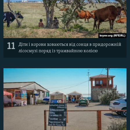
11
Діти і корови ховаються від сонця в придорожній
лісосмузі поряд із трамвайною колією