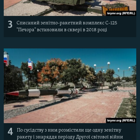
3
Списаний зенітно-ракетний комплекс С-125
"Печора" встановили в сквері в 2018 році
4
По сусідству з ним розмістили ще одну зенітну
ракету і знаряддя періоду Другої світової війни