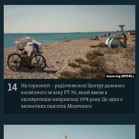
14
На горизонті – радіотелескоп Центру далекого
космічного зв'язку РТ-70, який ввели в
експлуатацію наприкінці 1978 року. Це одна з
визначних пам'яток Молочного