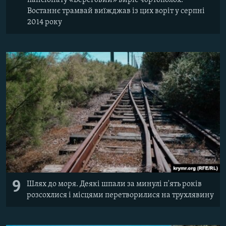
Востаннє трамвай виїжджав із цих воріт у серпні
2014 року
9
Шлях до моря. Деякі шпали за минулі п'ять років
розсохлися і місцями перетворилися на трухлявину