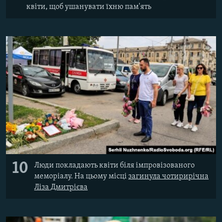
квіти, щоб ушанувати їхню пам'ять
10
Люди покладають квіти біля імпровізованого
меморіалу. На цьому місці
загинула чотирирічна
Ліза Дмитрієва