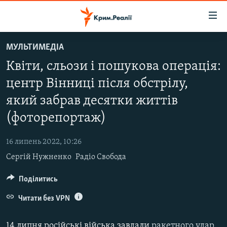
Доступність
посилання
Перейти
МУЛЬТИМЕДІА
до
НОВИНИ
Квіти, сльози і пошукова операція:
основного
ВОДА.КРИМ
матеріалу
центр Вінниці після обстрілу,
ВІДЕО ТА ФОТО
Перейти
який забрав десятки життів
до
ПОЛІТИКА
основної
(фоторепортаж)
БЛОГИ
навігації
Перейти
16 липень 2022, 10:26
ПОГЛЯД
до
Сергій Нужненко
Радіо Свобода
ІНТЕРВ'Ю
пошуку
Поділитись
ВСЕ ЗА ДЕНЬ
Читати без VPN
СПЕЦПРОЕКТИ
ЯК ОБІЙТИ БЛОКУВАННЯ
ДЕПОРТАЦІЯ
14 липня російські війська завдали
ракетного удару
по