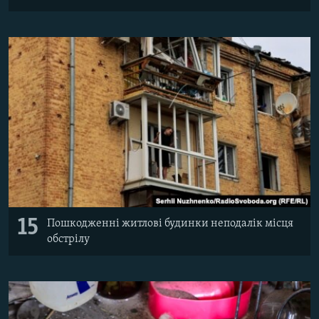
15
Пошкодженні житлові будинки неподалік місця
обстрілу