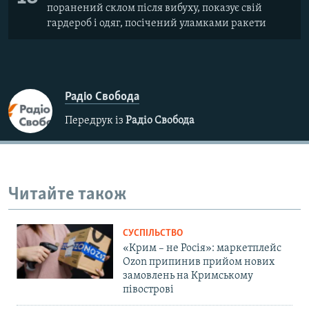
поранений склом після вибуху, показує свій
гардероб і одяг, посічений уламками ракети
Радіо Свобода
Передрук із
Радіо Свобода
Читайте також
СУСПІЛЬСТВО
«Крим – не Росія»: маркетплейс
Ozon припинив прийом нових
замовлень на Кримському
півострові