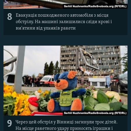
8
Евакуація пошкодженого автомобіля з місця
обстрілу. На машині залишилися сліди крові і
вм'ятини від уламків ракети
9
Через цей обстріл у Вінниці загинули троє дітей.
На місце ракетного удару приносять іграшки і