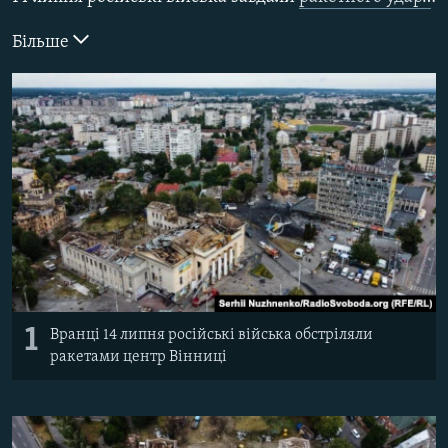
ВІДЕОУРОКИ «ELIFBE»
Русский
Більше
СВІДЧЕННЯ ОКУПАЦІЇ
Qırımtatar
УКРАЇНСЬКА ПРОБЛЕМА КРИМУ
ДОЛУЧАЙСЯ!
ІНФОГРАФІКА
Усі сайти RFE/RL
1
Вранці 14 липня російські війська обстріляли
ракетами центр Вінниці