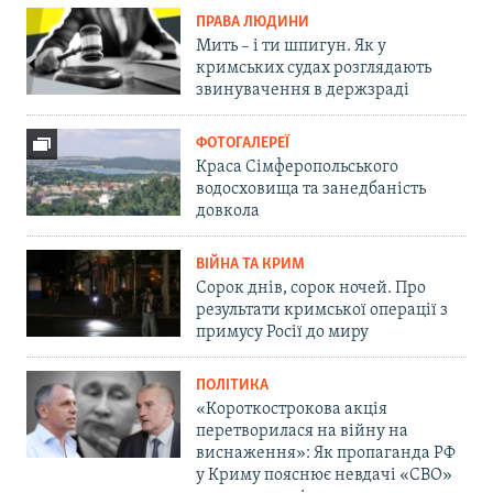
ПРАВА ЛЮДИНИ
Мить – і ти шпигун. Як у
кримських судах розглядають
звинувачення в держзраді
ФОТОГАЛЕРЕЇ
Краса Сімферопольського
водосховища та занедбаність
довкола
ВІЙНА ТА КРИМ
Сорок днів, сорок ночей. Про
результати кримської операції з
примусу Росії до миру
ПОЛІТИКА
«Короткострокова акція
перетворилася на війну на
виснаження»: Як пропаганда РФ
у Криму пояснює невдачі «СВО»