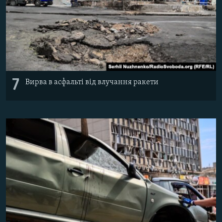
7
Вирва в асфальті від влучання ракети