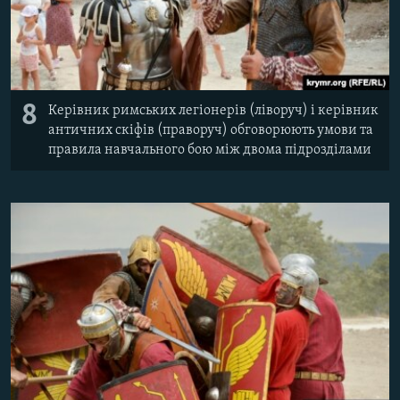
8
Керівник римських легіонерів (ліворуч) і керівник
античних скіфів (праворуч) обговорюють умови та
правила навчального бою між двома підрозділами