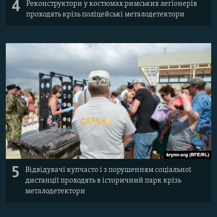
4
Реконструктори у костюмах римських легіонерів
проходять крізь поліцейські металодетектори
5
Відвідувачі купчасто і з порушенням соціальної
дистанції проходять в історичний парк крізь
металодетектори