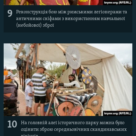
9
Реконструкція бою між римськими легіонерами та
античними скіфами з використанням навчальної
(небойової) зброї
10
На головній алеї історичного парку можна було
оцінити зброю середньовічних скандинавських