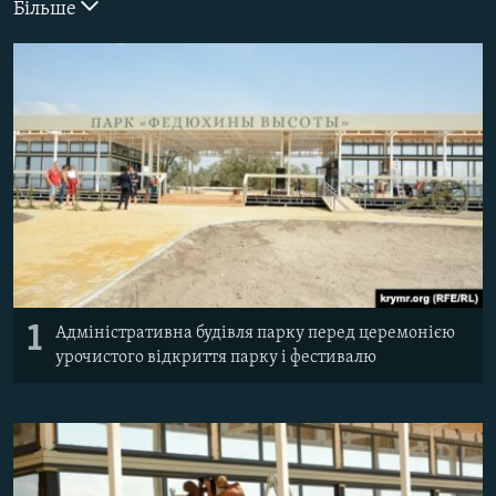
Більше
ВІДЕОУРОКИ «ELIFBE»
Русский
СВІДЧЕННЯ ОКУПАЦІЇ
Qırımtatar
УКРАЇНСЬКА ПРОБЛЕМА КРИМУ
ДОЛУЧАЙСЯ!
ІНФОГРАФІКА
Усі сайти RFE/RL
1
Адміністративна будівля парку перед церемонією
урочистого відкриття парку і фестивалю