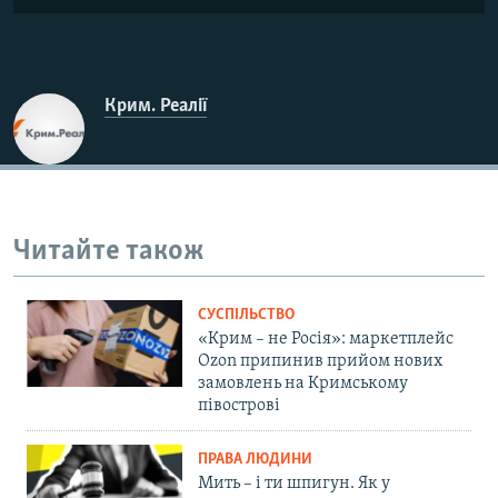
Крим. Реалії
Читайте також
СУСПІЛЬСТВО
«Крим – не Росія»: маркетплейс
Ozon припинив прийом нових
замовлень на Кримському
півострові
ПРАВА ЛЮДИНИ
Мить – і ти шпигун. Як у