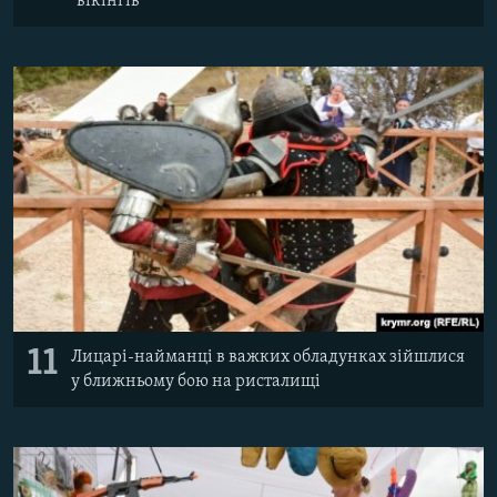
вікінгів
11
Лицарі-найманці в важких обладунках зійшлися
у ближньому бою на ристалищі