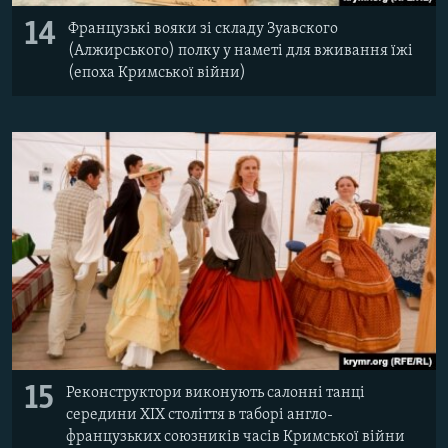
14
Французькі вояки зі складу Зуавского
(Алжирського) полку у наметі для вживання їжі
(епоха Кримської війни)
15
Реконструктори виконують салонні танці
середини XIX століття в таборі англо-
французьких союзників часів Кримської війни