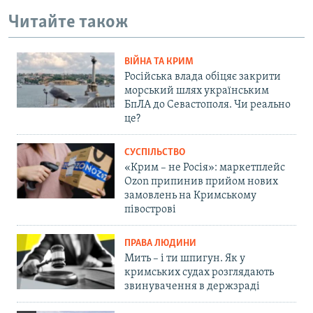
Читайте також
ВІЙНА ТА КРИМ
Російська влада обіцяє закрити
морський шлях українським
БпЛА до Севастополя. Чи реально
це?
СУСПІЛЬСТВО
«Крим – не Росія»: маркетплейс
Ozon припинив прийом нових
замовлень на Кримському
півострові
ПРАВА ЛЮДИНИ
Мить – і ти шпигун. Як у
кримських судах розглядають
звинувачення в держзраді