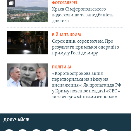
ФОТОГАЛЕРЕЇ
Краса Сімферопольського
водосховища та занедбаність
довкола
ВІЙНА ТА КРИМ
Сорок днів, сорок ночей. Про
результати кримської операції з
примусу Росії до миру
ПОЛІТИКА
«Короткострокова акція
перетворилася на війну на
виснаження»: Як пропаганда РФ
у Криму пояснює невдачі «СВО»
та залякує «мінними атаками»
ДОЛУЧАЙСЯ!