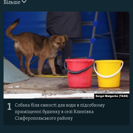
Більше
ВІДЕОУРОКИ «ELIFBE»
Русский
СВІДЧЕННЯ ОКУПАЦІЇ
Qırımtatar
УКРАЇНСЬКА ПРОБЛЕМА КРИМУ
ДОЛУЧАЙСЯ!
ІНФОГРАФІКА
Усі сайти RFE/RL
1
Собака біля ємності для води в підсобному
приміщенні будинку в селі Клинівка
Сімферопольського району