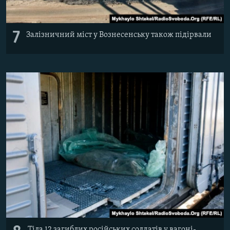
7
Залізничний міст у Вознесенську також підірвали
Тіла 12 загиблих російських солдатів у вагоні-