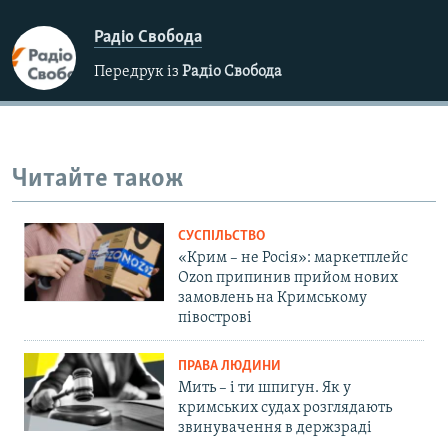
Радіо Свобода
Передрук із
Радіо Свобода
Читайте також
СУСПІЛЬСТВО
«Крим – не Росія»: маркетплейс
Ozon припинив прийом нових
замовлень на Кримському
півострові
ПРАВА ЛЮДИНИ
Мить – і ти шпигун. Як у
кримських судах розглядають
звинувачення в держзраді