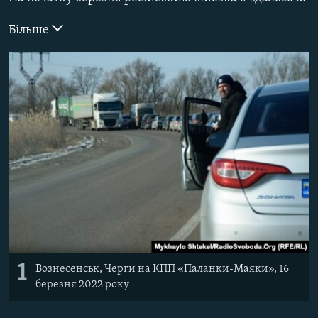
ВІДЕОУРОКИ «ELIFBE»
Русский
Більше
СВІДЧЕННЯ ОКУПАЦІЇ
Qırımtatar
УКРАЇНСЬКА ПРОБЛЕМА КРИМУ
ДОЛУЧАЙСЯ!
ІНФОГРАФІКА
Усі сайти RFE/RL
1
Вознесенськ, Черги на КПП «Паланки-Маяки», 16
березня 2022 року