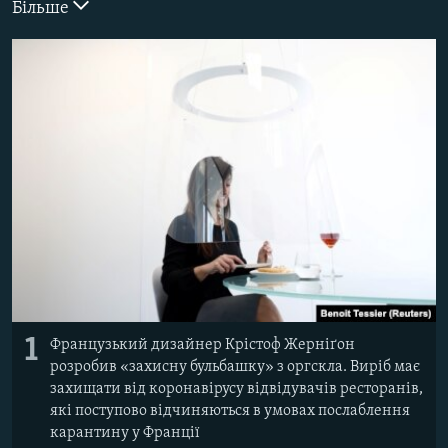
Більше
ВІДЕОУРОКИ «ELIFBE»
Русский
СВІДЧЕННЯ ОКУПАЦІЇ
Qırımtatar
УКРАЇНСЬКА ПРОБЛЕМА КРИМУ
ДОЛУЧАЙСЯ!
ІНФОГРАФІКА
Усі сайти RFE/RL
1
Французький дизайнер Крістоф Жерніґон
розробив «захисну бульбашку» з оргскла. Виріб має
захищати від коронавірусу відвідувачів ресторанів,
які поступово відчиняються в умовах послаблення
карантину у Франції