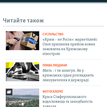
Читайте також
СУСПІЛЬСТВО
«Крим – не Росія»: маркетплейс
Ozon припинив прийом нових
замовлень на Кримському
півострові
ПРАВА ЛЮДИНИ
Мить – і ти шпигун. Як у
кримських судах розглядають
звинувачення в держзраді
ФОТОГАЛЕРЕЇ
Краса Сімферопольського
водосховища та занедбаність
довкола