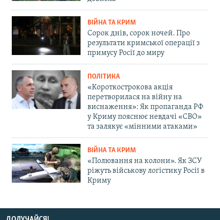
ВІЙНА ТА КРИМ
Сорок днів, сорок ночей. Про
результати кримської операції з
примусу Росії до миру
ПОЛІТИКА
«Короткострокова акція
перетворилася на війну на
виснаження»: Як пропаганда РФ
у Криму пояснює невдачі «СВО»
та залякує «мінними атаками»
ВІЙНА ТА КРИМ
«Полювання на колони». Як ЗСУ
ріжуть військову логістику Росії в
Криму
ДОЛУЧАЙСЯ!