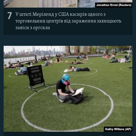
7
У штаті Меріленд у США касирів одного з
торговельних центрів від зараження захищають
завіси з оргскла