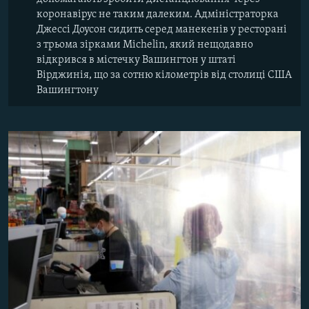
коронавірус не таким далеким. Адміністраторка
Джессі Доусон сидить серед манекенів у ресторані
з трьома зірками Michelin, який нещодавно
відкрився в містечку Вашингтон у штаті
Вірджинія, що за сотню кілометрів від столиці США
Вашингтону