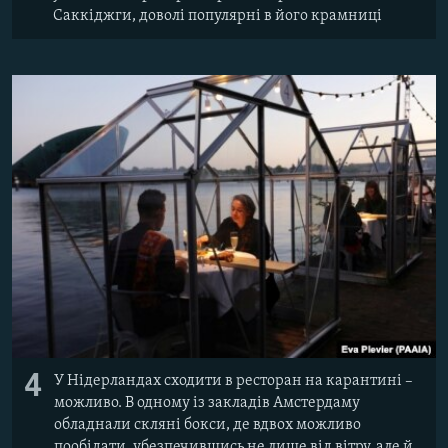
Саккіджги, доволі популярні в його крамниці
4
У Нідерландах сходити в ресторан на карантині –
можливо. В одному із закладів Амстердаму
обладнали скляні бокси, де вдвох можливо
пообідати, убезпечившись не лише від вітру, але й