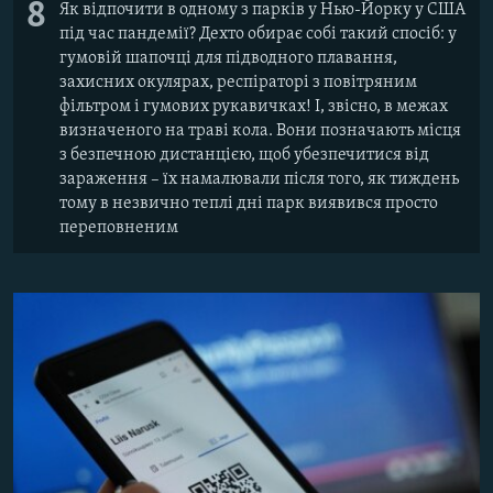
8
Як відпочити в одному з парків у Нью-Йорку у США
під час пандемії? Дехто обирає собі такий спосіб: у
гумовій шапочці для підводного плавання,
захисних окулярах, респіраторі з повітряним
фільтром і гумових рукавичках! І, звісно, в межах
визначеного на траві кола. Вони позначають місця
з безпечною дистанцією, щоб убезпечитися від
зараження – їх намалювали після того, як тиждень
тому в незвично теплі дні парк виявився просто
переповненим