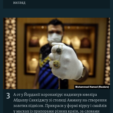
вигляд
3
А от у Йорданії коронавірус надихнув ювеліра
Абдаллу Саккіджгу зі столиці Амману на створення
золотих підвісок. Прикраси у формі вірусу і смайлів
у масках із прапорами різних країн, за словами