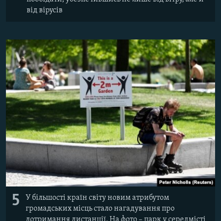
від вірусів
5
У більшості країн світу новим атрибутом
громадських місць стало нагадування про
дотримання дистанції. На фото – парк у середмісті