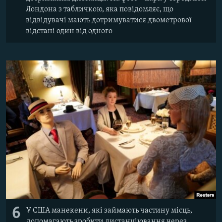
Лондона з табличкою, яка повідомляє, що
відвідувачі мають дотримуватися двометрової
відстані один від одного
6
У США манекени, які займають частину місць,
допомагають зробити дистанціювання через