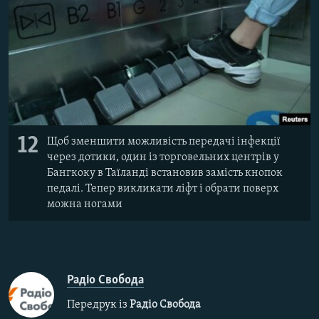
12
Щоб зменшити можливість передачі інфекції
через дотики, один із торговельних центрів у
Бангкоку в Таїланді встановив замість кнопок
педалі. Тепер викликати ліфт і обрати поверх
можна ногами
Радіо Свобода
Передрук із
Радіо Свобода