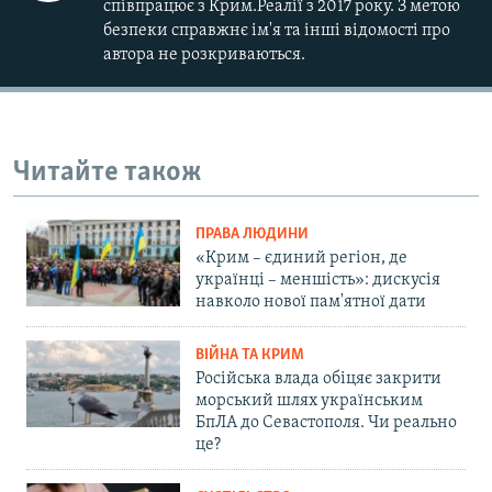
співпрацює з Крим.Реалії з 2017 року. З метою
безпеки справжнє ім'я та інші відомості про
автора не розкриваються.
Читайте також
ПРАВА ЛЮДИНИ
«Крим – єдиний регіон, де
українці – меншість»: дискусія
навколо нової пам'ятної дати
ВІЙНА ТА КРИМ
Російська влада обіцяє закрити
морський шлях українським
БпЛА до Севастополя. Чи реально
це?