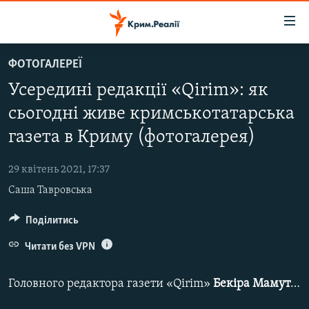
Доступність
посилання
Перейти
ФОТОГАЛЕРЕЇ
до
НОВИНИ
Усередині редакції «Qirim»: як
основного
ВОДА.КРИМ
матеріалу
сьогодні живе кримськотатарська
ВІДЕО ТА ФОТО
Перейти
газета в Криму (фотогалерея)
до
ПОЛІТИКА
основної
29 квітень 2021, 17:37
БЛОГИ
навігації
Саша Тавровська
Перейти
ПОГЛЯД
до
Поділитись
ІНТЕРВ'Ю
пошуку
ВСЕ ЗА ДЕНЬ
Читати без VPN
СПЕЦПРОЕКТИ
Головного редактора газети «Qirim»​
Бекіра Мамутова
ЯК ОБІЙТИ БЛОКУВАННЯ
ДЕПОРТАЦІЯ