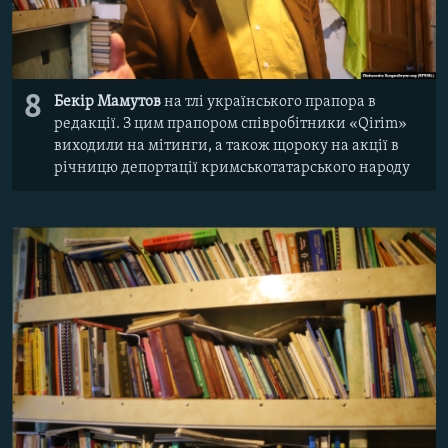
8
Бекір Мамутов
на тлі українського прапора в
редакції. З цим прапором співробітники «Qirim»
виходили на мітинги, а також щороку на акції в
річницю депортації кримськотатарського народу