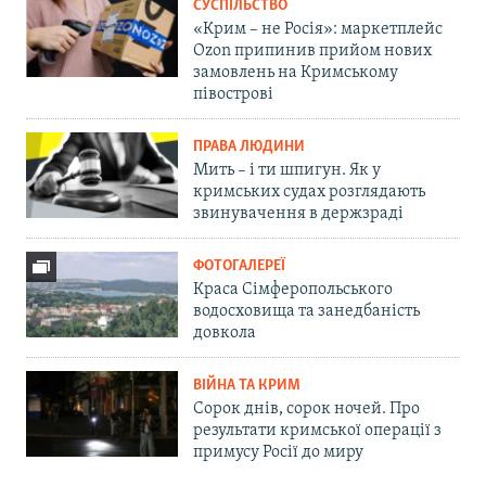
СУСПІЛЬСТВО
«Крим – не Росія»: маркетплейс
Ozon припинив прийом нових
замовлень на Кримському
півострові
ПРАВА ЛЮДИНИ
Мить – і ти шпигун. Як у
кримських судах розглядають
звинувачення в держзраді
ФОТОГАЛЕРЕЇ
Краса Сімферопольського
водосховища та занедбаність
довкола
ВІЙНА ТА КРИМ
Сорок днів, сорок ночей. Про
результати кримської операції з
примусу Росії до миру