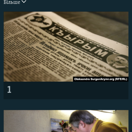
Більше
ВІДЕОУРОКИ «ELIFBE»
Русский
СВІДЧЕННЯ ОКУПАЦІЇ
Qırımtatar
УКРАЇНСЬКА ПРОБЛЕМА КРИМУ
ДОЛУЧАЙСЯ!
ІНФОГРАФІКА
Усі сайти RFE/RL
1