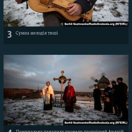
3
Сумна мелодія тиші
Поминальну панахиду провели протоієрей Андрій