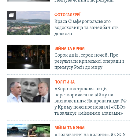
звинувачення в держзраді
ФОТОГАЛЕРЕЇ
Краса Сімферопольського
водосховища та занедбаність
довкола
ВІЙНА ТА КРИМ
Сорок днів, сорок ночей. Про
результати кримської операції з
примусу Росії до миру
ПОЛІТИКА
«Короткострокова акція
перетворилася на війну на
виснаження»: Як пропаганда РФ
у Криму пояснює невдачі «СВО»
та залякує «мінними атаками»
ВІЙНА ТА КРИМ
«Полювання на колони». Як ЗСУ