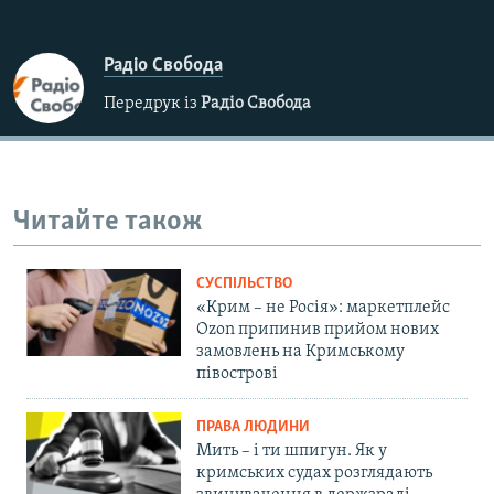
Радіо Свобода
Передрук із
Радіо Свобода
Читайте також
СУСПІЛЬСТВО
«Крим – не Росія»: маркетплейс
Ozon припинив прийом нових
замовлень на Кримському
півострові
ПРАВА ЛЮДИНИ
Мить – і ти шпигун. Як у
кримських судах розглядають