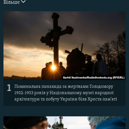
Більше
ВІДЕОУРОКИ «ELIFBE»
Русский
СВІДЧЕННЯ ОКУПАЦІЇ
Qırımtatar
УКРАЇНСЬКА ПРОБЛЕМА КРИМУ
ДОЛУЧАЙСЯ!
ІНФОГРАФІКА
Усі сайти RFE/RL
1
Поминальна панахида за жертвами Голодомору
1932-1933 років у Національному музеї народної
архітектури та побуту України біля Хреста пам’яті