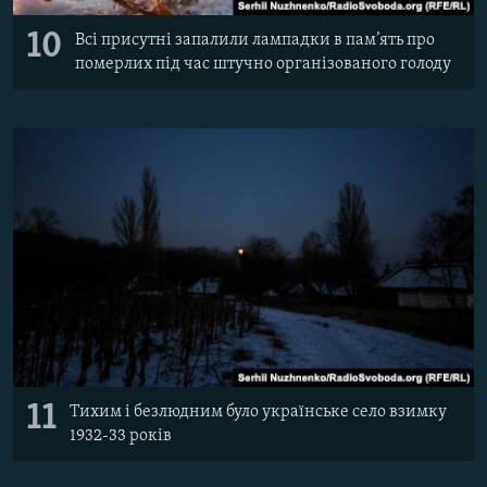
10
Всі присутні запалили лампадки в пам’ять про
померлих під час штучно організованого голоду
11
Тихим і безлюдним було українське село взимку
1932-33 років