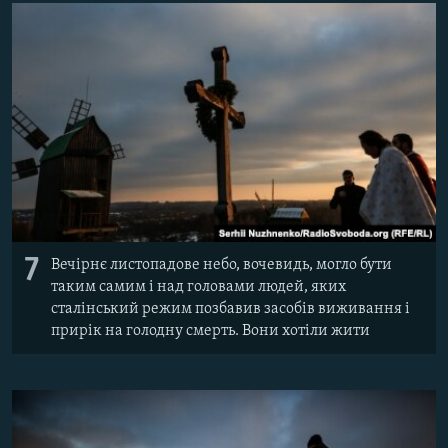
7
Вечірнє листопадове небо, вочевидь, могло бути
таким самим і над головами людей, яких
сталінський режим позбавив засобів виживання і
прирік на голодну смерть. Вони хотіли жити