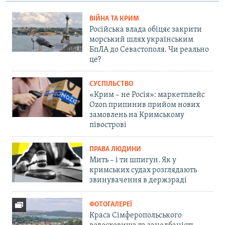
ВІЙНА ТА КРИМ
Російська влада обіцяє закрити
морський шлях українським
БпЛА до Севастополя. Чи реально
це?
СУСПІЛЬСТВО
«Крим – не Росія»: маркетплейс
Ozon припинив прийом нових
замовлень на Кримському
півострові
ПРАВА ЛЮДИНИ
Мить – і ти шпигун. Як у
кримських судах розглядають
звинувачення в держзраді
ФОТОГАЛЕРЕЇ
Краса Сімферопольського