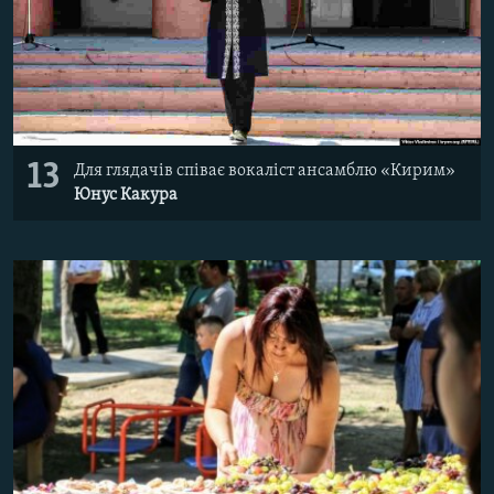
13
Для глядачів співає вокаліст ансамблю «Кирим»
Юнус Какура