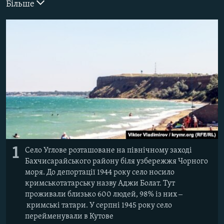
Більше
ВІДЕОУРОКИ «ELIFBE»
Русский
СВІДЧЕННЯ ОКУПАЦІЇ
Qırımtatar
УКРАЇНСЬКА ПРОБЛЕМА КРИМУ
ДОЛУЧАЙСЯ!
ІНФОГРАФІКА
Усі сайти RFE/RL
1
Село Углове розташоване на північному заході
Бахчисарайського району біля узбережжя Чорного
моря. До депортації 1944 року село носило
кримськотатарську назву Аджи Болат. Тут
проживали близько 600 людей, 98% із них ‒
кримські татари. У серпні 1945 року село
перейменували в Кутове