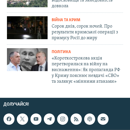
водосховища та занедбаність
довкола
ВІЙНА ТА КРИМ
Сорок днів, сорок ночей. Про
результати кримської операції з
примусу Росії до миру
ПОЛІТИКА
«Короткострокова акція
перетворилася на війну на
виснаження»: Як пропаганда РФ
у Криму пояснює невдачі «СВО»
та залякує «мінними атаками»
ДОЛУЧАЙСЯ!