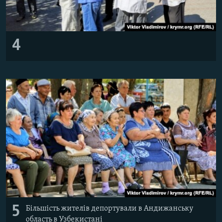
4
5
Більшість жителів депортували в Андижанську
область в Узбекистані