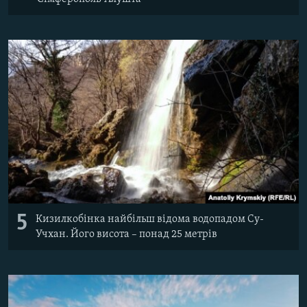
5
Кизилкобінка найбільш відома водопадом Су-
Учхан. Його висота
–
понад 25 метрів