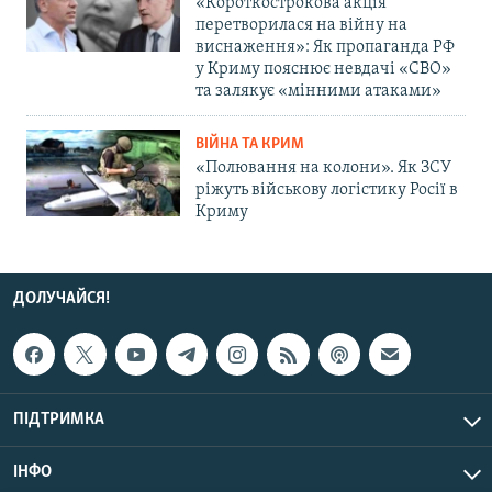
«Короткострокова акція
перетворилася на війну на
виснаження»: Як пропаганда РФ
у Криму пояснює невдачі «СВО»
та залякує «мінними атаками»
ВІЙНА ТА КРИМ
«Полювання на колони». Як ЗСУ
ріжуть військову логістику Росії в
Криму
ДОЛУЧАЙСЯ!
ПІДТРИМКА
ІНФО