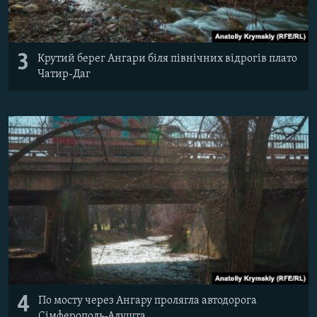
3
Крутий берег Ангари біля північних відрогів плато
Чатир-Даг
4
По мосту через Ангару пролягла автодорога
Сімферополь-Алушта