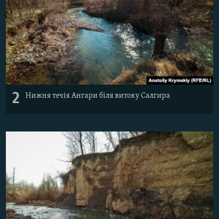
2
Нижня течія Ангари біля витоку Салгира