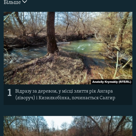
Більше
ВІДЕОУРОКИ «ELIFBE»
Русский
СВІДЧЕННЯ ОКУПАЦІЇ
Qırımtatar
УКРАЇНСЬКА ПРОБЛЕМА КРИМУ
ДОЛУЧАЙСЯ!
ІНФОГРАФІКА
Усі сайти RFE/RL
1
Відразу за деревом, у місці злиття рік Ангара
(ліворуч) і Кизилкобінка, починається Салгир