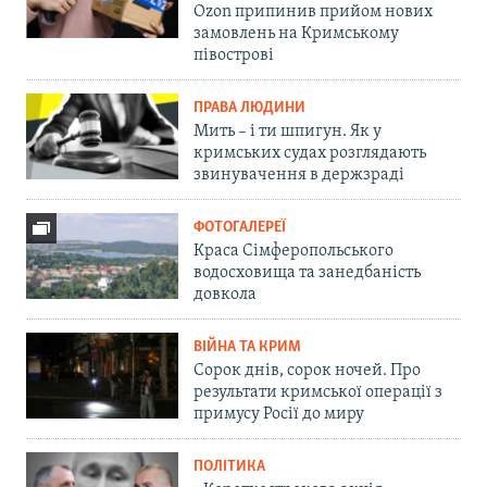
Ozon припинив прийом нових
замовлень на Кримському
півострові
ПРАВА ЛЮДИНИ
Мить – і ти шпигун. Як у
кримських судах розглядають
звинувачення в держзраді
ФОТОГАЛЕРЕЇ
Краса Сімферопольського
водосховища та занедбаність
довкола
ВІЙНА ТА КРИМ
Сорок днів, сорок ночей. Про
результати кримської операції з
примусу Росії до миру
ПОЛІТИКА