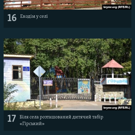
16
Екодім у селі
17
Біля села розташований дитячий табір
«Гірський»