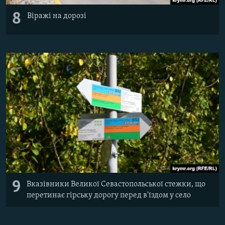
8
Віражі на дорозі
9
Вказівники Великої Севастопольської стежки, що
перетинає гірську дорогу перед в'їздом у село