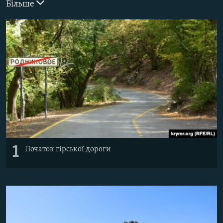
Більше
ВІДЕОУРОКИ «ELIFBE»
Русский
СВІДЧЕННЯ ОКУПАЦІЇ
Qırımtatar
УКРАЇНСЬКА ПРОБЛЕМА КРИМУ
ДОЛУЧАЙСЯ!
ІНФОГРАФІКА
Усі сайти RFE/RL
1
Початок гірської дороги