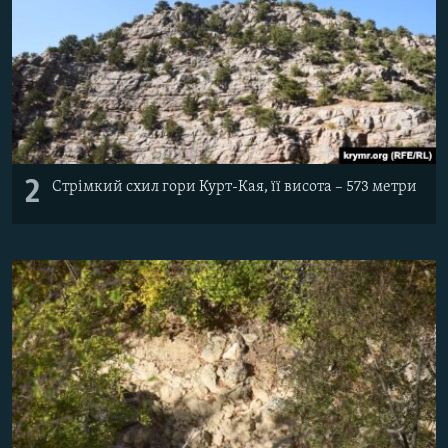
2
Стрімкий схил гори Курт-Кая, її висота – 573 метри