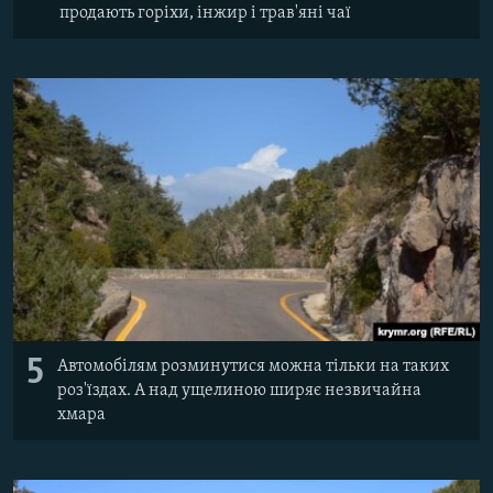
продають горіхи, інжир і трав'яні чаї
5
Автомобілям розминутися можна тільки на таких
роз'їздах. А над ущелиною ширяє незвичайна
хмара