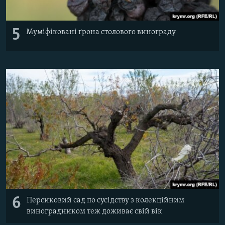
5
Муміфіковані ґрона столового винограду
6
Персиковий сад по сусідству з колекційним
виноградником теж доживає свій вік