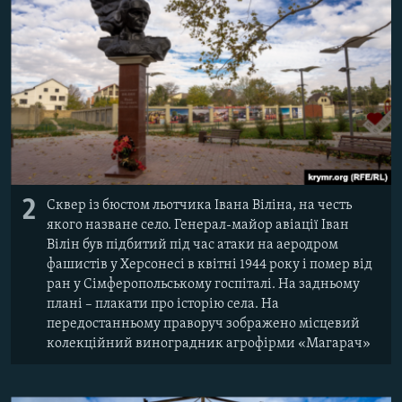
2
Сквер із бюстом льотчика Івана Віліна, на честь
якого назване село. Генерал-майор авіації Іван
Вілін був підбитий під час атаки на аеродром
фашистів у Херсонесі в квітні 1944 року і помер від
ран у Сімферопольському госпіталі. На задньому
плані – плакати про історію села. На
передостанньому праворуч зображено місцевий
колекційний виноградник агрофірми «Магарач»