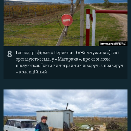
8
Господарі фірми «Перлина» («Жемчужина»), які
орендують землі у «Магарача», про свої лози
піклуються. Їхній виноградник ліворуч, а праворуч
– колекційний