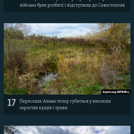
війська були розбиті і відступили до Севастополя
17
Пересохла Альма тепер губиться у високих
заростях кущів і трави