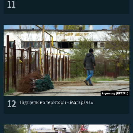
11
12
Підщепи на території «Магарача»