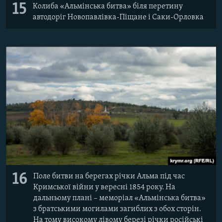
15
Колиба «Альмінська битва» біля перетину
автодоріг Новопавлівка-Піщане і Саки-Орловка
16
Поле битви на берегах річки Альма під час
Кримської війни у вересні 1854 року. На
дальньому плані – меморіал «Альмінська битва»
з братськими могилами загиблих з обох сторін.
На тому високому лівому березі річки російські