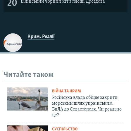
20
Вілінський чорний кіт з площі Дроздова
Крим. Реалії
Читайте також
ВІЙНА ТА КРИМ
Російська влада обіцяє закрити
морський шлях українським
БпЛА до Севастополя. Чи реально
це?
СУСПІЛЬСТВО