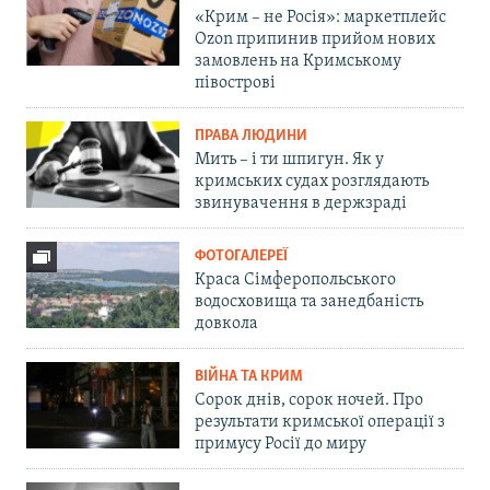
«Крим – не Росія»: маркетплейс
Ozon припинив прийом нових
замовлень на Кримському
півострові
ПРАВА ЛЮДИНИ
Мить – і ти шпигун. Як у
кримських судах розглядають
звинувачення в держзраді
ФОТОГАЛЕРЕЇ
Краса Сімферопольського
водосховища та занедбаність
довкола
ВІЙНА ТА КРИМ
Сорок днів, сорок ночей. Про
результати кримської операції з
примусу Росії до миру