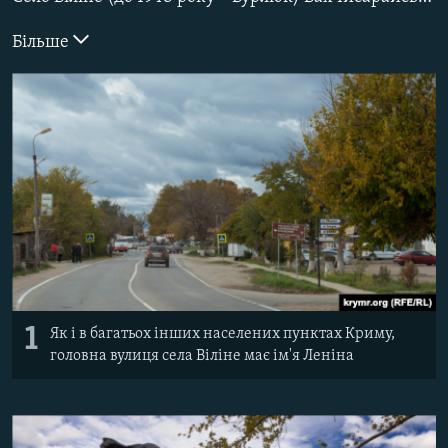
ВІДЕОУРОКИ «ELIFBE»
Русский
Більше
СВІДЧЕННЯ ОКУПАЦІЇ
Qırımtatar
УКРАЇНСЬКА ПРОБЛЕМА КРИМУ
ДОЛУЧАЙСЯ!
ІНФОГРАФІКА
Усі сайти RFE/RL
1
Як і в багатьох інших населених пунктах Криму,
головна вулиця села Віліне має ім'я Леніна