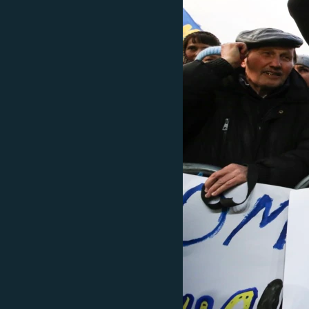
ВІДЕОУРОКИ «ELIFBE»
СВІДЧЕННЯ ОКУПАЦІЇ
УКРАЇНСЬКА ПРОБЛЕМА КРИМУ
ІНФОГРАФІКА