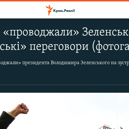
і «проводжали» Зеленськ
ькі» переговори (фотог