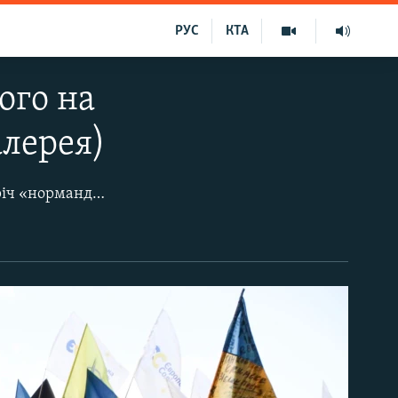
РУС
КТА
ого на
алерея)
У Києві 8 грудня «проводжали» президента Володимира Зеленського на зустріч «нормандської четвірки», що відбудеться у понеділок, 9 грудня, в Парижі. Ранкова акція на майдані Незалежності пройшла під гаслом «Червоні лінії для Зе». Надвечір активісти біля Офісу президента України розпочали акцію «Нічна варта на Банковій» і встановили намети. Учасники акції закликали Володимира Зеленського не порушувати національні інтереси України під час зустрічі «нормандської четвірки» у Франції.