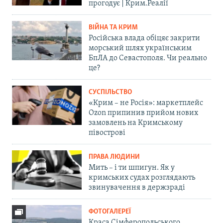
прогодує | Крим.Реалії
ВІЙНА ТА КРИМ
Російська влада обіцяє закрити
морський шлях українським
БпЛА до Севастополя. Чи реально
це?
СУСПІЛЬСТВО
«Крим – не Росія»: маркетплейс
Ozon припинив прийом нових
замовлень на Кримському
півострові
ПРАВА ЛЮДИНИ
Мить – і ти шпигун. Як у
кримських судах розглядають
звинувачення в держзраді
ФОТОГАЛЕРЕЇ
Краса Сімферопольського