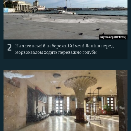
2
На ялтинській набережній імені Леніна перед
морвокзалом ходять переважно голуби