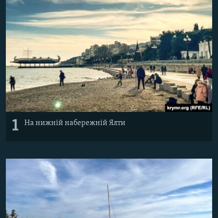
ВІДЕОУРОКИ «ELIFBE»
Русский
СВІДЧЕННЯ ОКУПАЦІЇ
Qırımtatar
УКРАЇНСЬКА ПРОБЛЕМА КРИМУ
ДОЛУЧАЙСЯ!
ІНФОГРАФІКА
Усі сайти RFE/RL
1
На нижній набережній Ялти