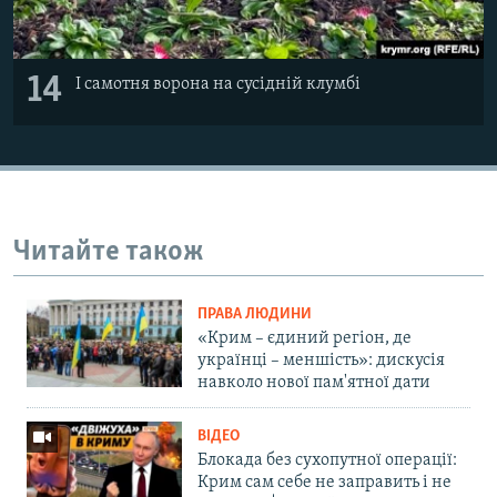
14
І самотня ворона на сусідній клумбі
Читайте також
ПРАВА ЛЮДИНИ
«Крим – єдиний регіон, де
українці – меншість»: дискусія
навколо нової пам'ятної дати
ВІДЕО
Блокада без сухопутної операції:
Крим сам себе не заправить і не