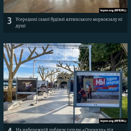
3
Усередині самої будівлі ялтинського морвокзалу ні
душі
На набережній поблизу готелю «Ореанда» під