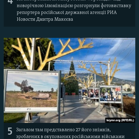
4
новорічною ілюмінацією розгорнули фотовиставку
репортера російської державної агенції РИА
Новости Дмитра Макєєва
5
Загалом там представлено 27 його знімків,
зроблених в окупованих російськими військами