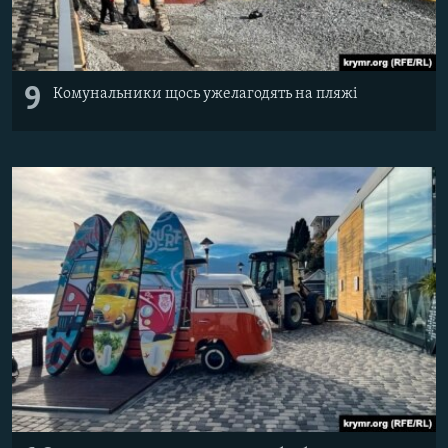
9
Комунальники щось ужелагодять на пляжі