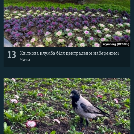
13
Квіткова клумба біля центральної набережної
Ялти