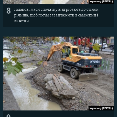
8
Галькові маси спочатку відгрібають до стінок
річища, щоб потім завантажити в самоскид і
вивезти