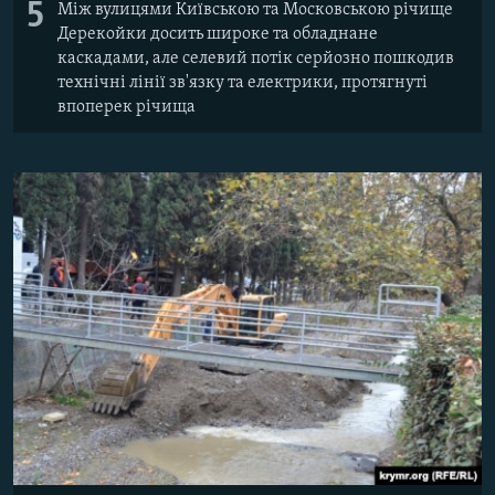
5
Між вулицями Київською та Московською річище
Дерекойки досить широке та обладнане
каскадами, але селевий потік серйозно пошкодив
технічні лінії зв'язку та електрики, протягнуті
впоперек річища