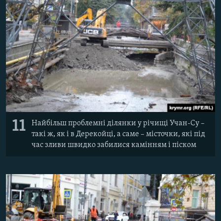
11
Найбільш проблемні ділянки у річищі Учан-Су –
такі ж, як і в Дерекойці, а саме – місточки, які під
час зливи швидко забилися камінням і піском