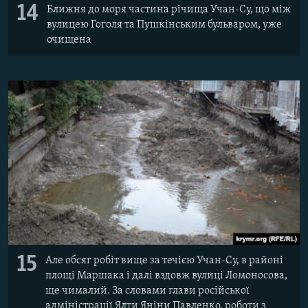
14
Ближня до моря частина річища Учан-Су, що між
вулицею Гоголя та Пушкінським бульваром, уже
очищена
15
Але обсяг робіт вище за течією Учан-Су, в районі
площі Маршака і далі вздовж вулиці Ломоносова,
ще чималий. За словами глави російської
адміністрації Ялти Яніни Павленко, роботи з