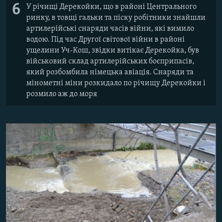
6
У річищі Дерекойки, що в районі Центрального
ринку, в товщі гальки та піску робітники знайшли
артилерійські снаряди часів війни, які вимило
водою. Під час Другої світової війни в районі
ущелини Уч-Кош, звідки витікає Дерекойка, був
військовий склад артилерійських боєприпасів,
який розбомбила німецька авіація. Снаряди та
мінометні міни розкидало по річищу Дерекойки і
розмило аж до моря