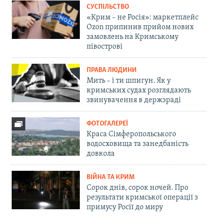
СУСПІЛЬСТВО
«Крим – не Росія»: маркетплейс
Ozon припинив прийом нових
замовлень на Кримському
півострові
ПРАВА ЛЮДИНИ
Мить – і ти шпигун. Як у
кримських судах розглядають
звинувачення в держзраді
ФОТОГАЛЕРЕЇ
Краса Сімферопольського
водосховища та занедбаність
довкола
ВІЙНА ТА КРИМ
Сорок днів, сорок ночей. Про
результати кримської операції з
примусу Росії до миру