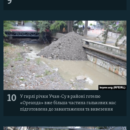
9
10
У гирлі річки Учан-Су в районі готелю
«Ореанда» вже більша частина галькових мас
підготовлена до завантаження та вивезення