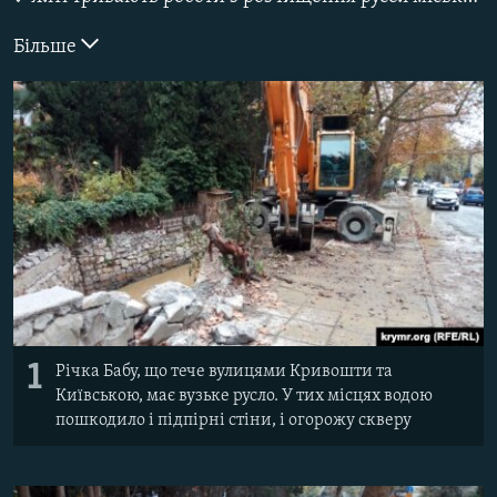
ВІДЕОУРОКИ «ELIFBE»
Русский
Більше
СВІДЧЕННЯ ОКУПАЦІЇ
Qırımtatar
УКРАЇНСЬКА ПРОБЛЕМА КРИМУ
ДОЛУЧАЙСЯ!
ІНФОГРАФІКА
Усі сайти RFE/RL
1
Річка Бабу, що тече вулицями Кривошти та
Київською, має вузьке русло. У тих місцях водою
пошкодило і підпірні стіни, і огорожу скверу