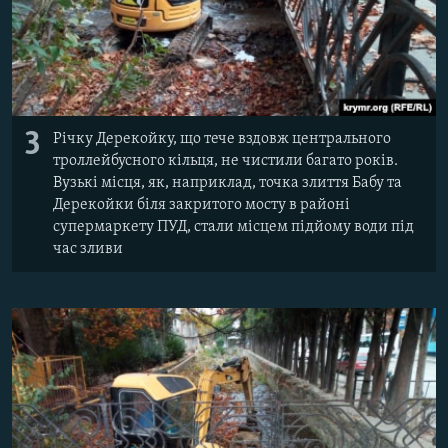
3
Річку Дерекойку, що тече вздовж центрального
троллейбусного кільця, не чистили багато років.
Вузькі місця, як, наприклад, точка злиття Бабу та
Дерекойки біля закритого мосту в районі
супермаркету ПУД, стали місцем підйому води під
час зливи