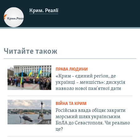
Крим. Реалії
Читайте також
ПРАВА ЛЮДИНИ
«Крим – єдиний регіон, де
українці – меншість»: дискусія
навколо нової пам'ятної дати
ВІЙНА ТА КРИМ
Російська влада обіцяє закрити
морський шлях українським
БпЛА до Севастополя. Чи реально
це?