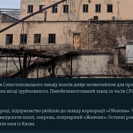
я Севастопольського заводу напоїв дивує незвичайною для пр
и на місці зруйнованого. Пивобезалкогольний завод за часів С
6 році, підприємство увійшло до складу корпорації «Оболонь».
випускати напої, зокрема, популярний «Живчик». Останні рок
ти ним із Києва