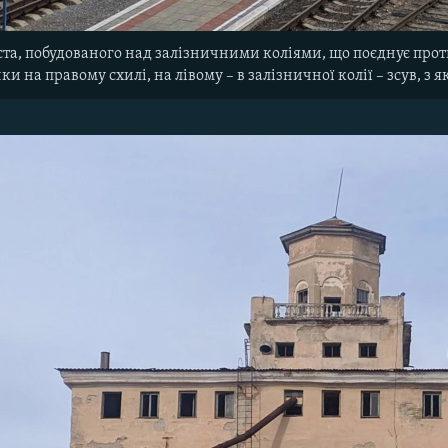
ста, побудованого над залізничними коліями, що поєднує прот
ки на правому схилі, на лівому – в залізничної колії – зсув, з