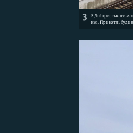
3
З Дніпровського мо
неї. Приватні будин