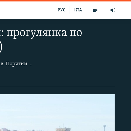
РУС
КТА
: прогулянка по
)
Севастополь – місто стоїть не те що «на семи пагорбах», а на десятках пагорбів. Поритий балками і ярами рельєф дуже характерний для місцевості навколо севастопольських бухт. А ще є балка Сарандінакі, яку також називають Сарандінакіною балкою.