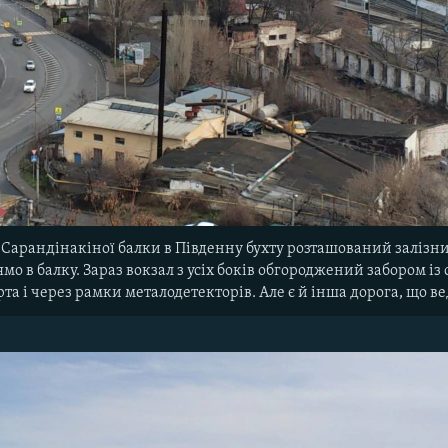
 Сарандінакіної балки в Південну бухту розташований залізн
о в балку. Зараз вокзал з усіх боків обгороджений забором із
та і через рамки металодетекторів. Але є й інша дорога, що вед