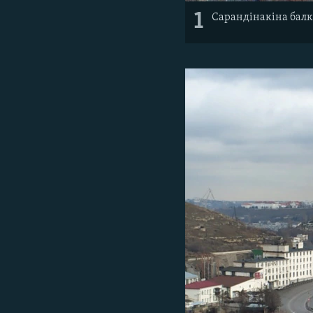
1
Сарандінакіна балк