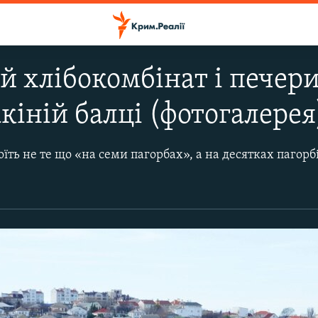
 хлібокомбінат і печери
кіній балці (фотогалерея