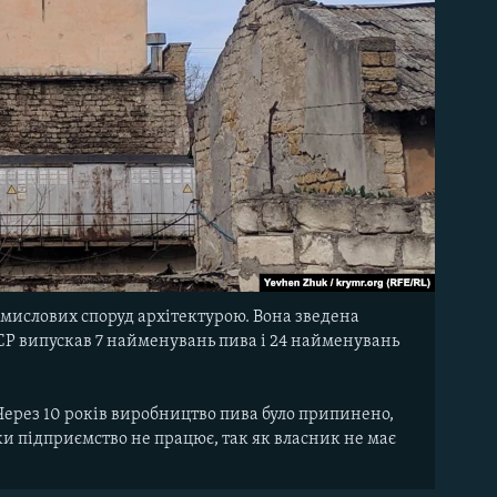
омислових споруд архітектурою. Вона зведена
РСР випускав 7 найменувань пива і 24 найменувань
 Через 10 років виробництво пива було припинено,
и підприємство не працює, так як власник не має