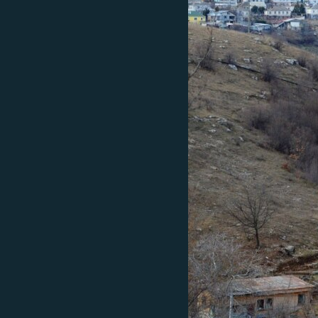
ВІДЕОУРОКИ «ELIFBE»
СВІДЧЕННЯ ОКУПАЦІЇ
УКРАЇНСЬКА ПРОБЛЕМА КРИМУ
ІНФОГРАФІКА