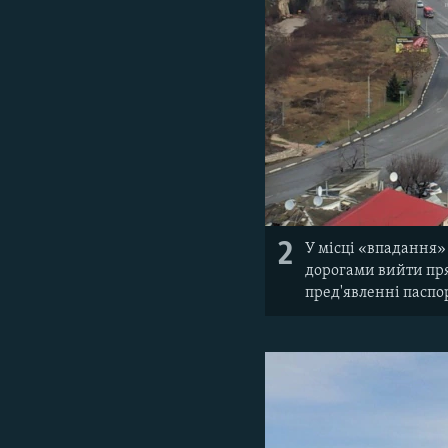
2
У місці «впадання»
дорогами вийти прям
пред'явленні паспор