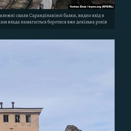
илежні схили Сарандінакіної балки, видно вхід в
 яким влада намагається боротися вже декілька років