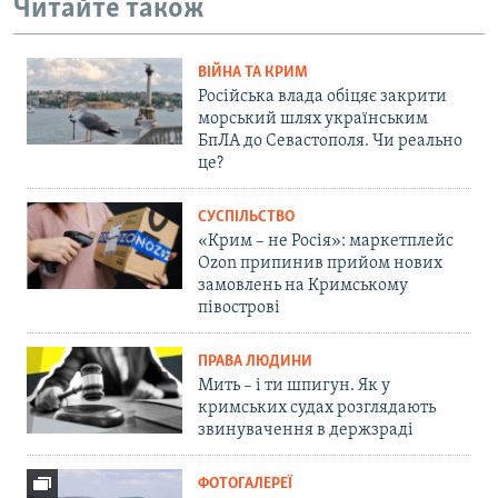
Читайте також
ВІЙНА ТА КРИМ
Російська влада обіцяє закрити
морський шлях українським
БпЛА до Севастополя. Чи реально
це?
СУСПІЛЬСТВО
«Крим – не Росія»: маркетплейс
Ozon припинив прийом нових
замовлень на Кримському
півострові
ПРАВА ЛЮДИНИ
Мить – і ти шпигун. Як у
кримських судах розглядають
звинувачення в держзраді
ФОТОГАЛЕРЕЇ