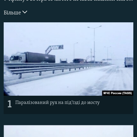
ВІДЕОУРОКИ «ELIFBE»
Русский
Більше
СВІДЧЕННЯ ОКУПАЦІЇ
Qırımtatar
УКРАЇНСЬКА ПРОБЛЕМА КРИМУ
ДОЛУЧАЙСЯ!
ІНФОГРАФІКА
Усі сайти RFE/RL
1
Паралізований рух на під'їзді до мосту