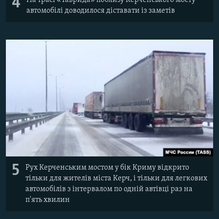
4
На трасі «Таврида» поблизу Керченського мосту
автомобілі доводилося діставати із заметів
5
Рух Керченським мостом у бік Криму відкрито
тільки для жителів міста Керч, і тільки для легкових
автомобілів з інтервалом по одній автівці раз на
п'ять хвилин