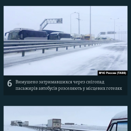
6
Вимушено затримавшихся через снігопад
пасажирів автобусів розселяють у місцевих готелях