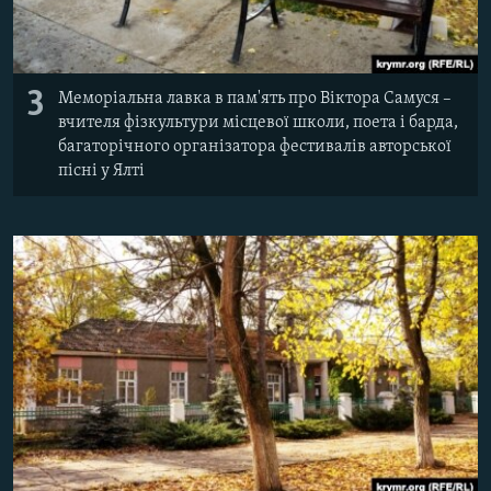
3
Меморіальна лавка в пам'ять про Віктора Самуся –
вчителя фізкультури місцевої школи, поета і барда,
багаторічного організатора фестивалів авторської
пісні у Ялті