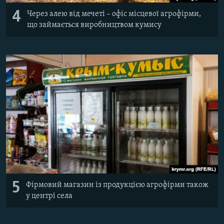
4
Через алею від мечеті – офіс місцевої агрофірми,
що займається виробництвом кумису
5
Фірмовий магазин із продукцією агрофірми також
у центрі села