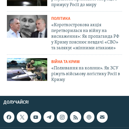
примусу Росії до миру
ПОЛІТИКА
«Короткострокова акція
перетворилася на війну на
виснаження»: Як пропаганда РФ
у Криму пояснює невдачі «СВО»
та залякує «мінними атаками»
ВІЙНА ТА КРИМ
«Полювання на колони». Як ЗСУ
ріжуть військову логістику Росії в
Криму
ДОЛУЧАЙСЯ!