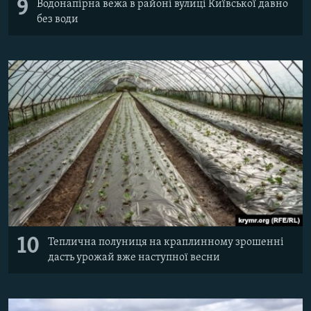
9
Водонапірна вежа в районі вулиці Київської давно
без води
10
Теплична полуниця на краплинному зрошенні
дасть урожай вже наступної весни