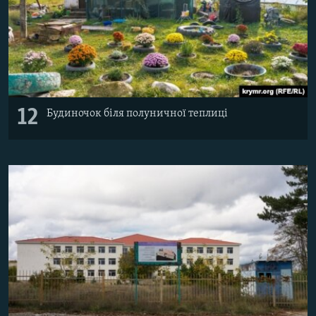
12
Будиночок біля полуничної теплиці