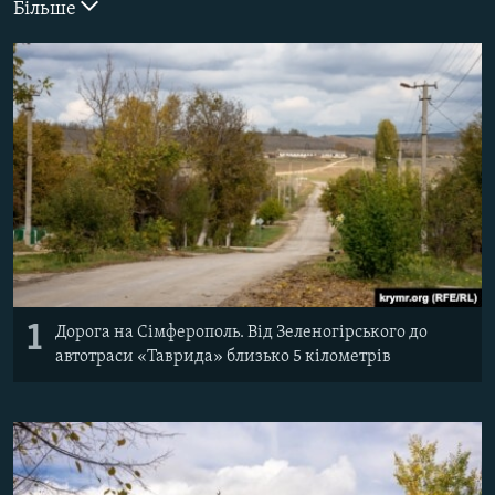
Більше
ВІДЕОУРОКИ «ELIFBE»
Русский
СВІДЧЕННЯ ОКУПАЦІЇ
Qırımtatar
УКРАЇНСЬКА ПРОБЛЕМА КРИМУ
ДОЛУЧАЙСЯ!
ІНФОГРАФІКА
Усі сайти RFE/RL
1
Дорога на Сімферополь. Від Зеленогірського до
автотраси «Таврида» близько 5 кілометрів