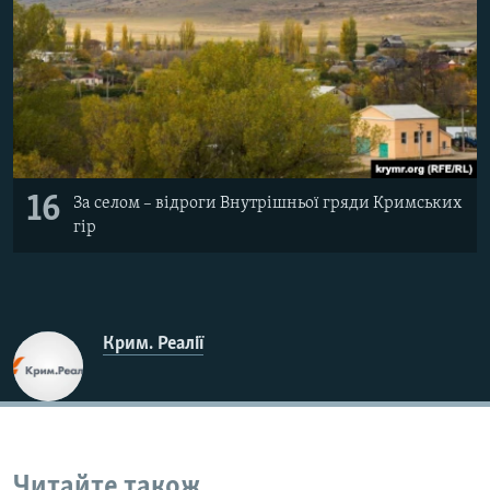
16
За селом – відроги Внутрішньої гряди Кримських
гір
Крим. Реалії
Читайте також