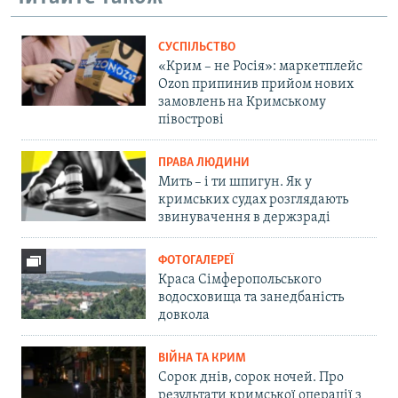
СУСПІЛЬСТВО
«Крим – не Росія»: маркетплейс
Ozon припинив прийом нових
замовлень на Кримському
півострові
ПРАВА ЛЮДИНИ
Мить – і ти шпигун. Як у
кримських судах розглядають
звинувачення в держзраді
ФОТОГАЛЕРЕЇ
Краса Сімферопольського
водосховища та занедбаність
довкола
ВІЙНА ТА КРИМ
Сорок днів, сорок ночей. Про
результати кримської операції з