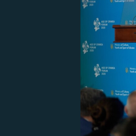
ВІДЕОУРОКИ «ELIFBE»
СВІДЧЕННЯ ОКУПАЦІЇ
УКРАЇНСЬКА ПРОБЛЕМА КРИМУ
ІНФОГРАФІКА