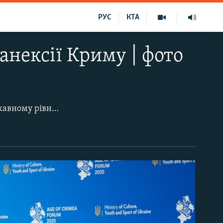
РУС
КТА
анексії Криму | фото
День cпротиву Криму російській окупації відзначатиметься в Україні на державному рівні щороку 26 лютого. Про це президент України