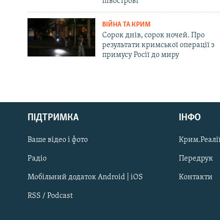
півострові
ВІЙНА ТА КРИМ
Сорок днів, сорок ночей. Про
результати кримської операції з
примусу Росії до миру
Русский
Qırımtatar
ПІДТРИМКА
ІНФО
Ваше відео і фото
Крим.Реалії
ДОЛУЧАЙСЯ!
Радіо
Передрук
Мобільний додаток Android | iOS
Контакти
RSS / Podcast
Усі сайти RFE/RL