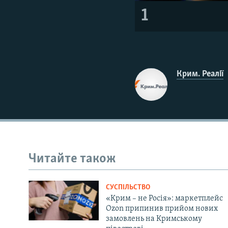
1
Крим. Реалії
Читайте також
СУСПІЛЬСТВО
«Крим – не Росія»: маркетплейс
Ozon припинив прийом нових
замовлень на Кримському