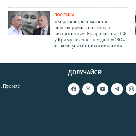
ПОЛІТИКА
«Короткострокова акція
перетворилася на війну на
виснаження»: Як пропаганда РФ
у Криму пояснює невдачі «СВО»
та залякує «мінними атаками»
ДОЛУЧАЙСЯ!
. Про нас