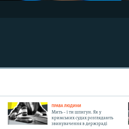
ПРАВА ЛЮДИНИ
Мить – і ти шпигун. Як у
кримських судах розглядають
звинувачення в держзраді