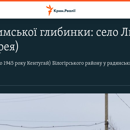
мської глибинки: село 
рея)