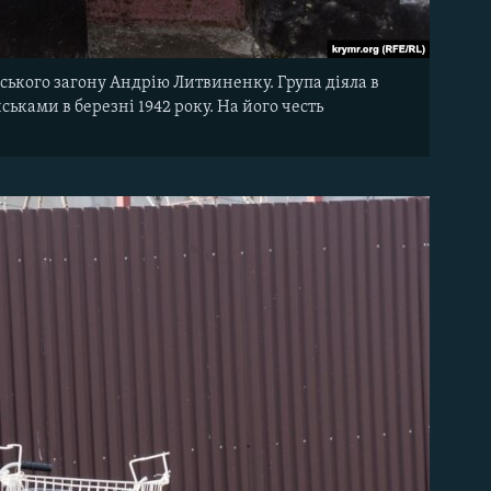
ського загону Андрію Литвиненку. Група діяла в
йськами в березні 1942 року. На його честь