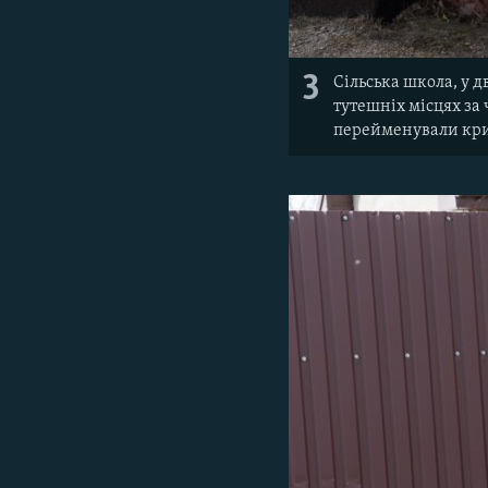
3
Сільська школа, у 
тутешніх місцях за 
перейменували кри