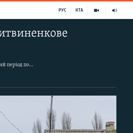
РУС
КТА
Литвиненкове
Село Литвиненкове (до 1945 року Кентугай) Білогірського району у радянський період повторило долю майже всієї сільської глибинки Криму. Після сталінської депортації кримських татар декількома хвилями протягом десяти-п'ятнадцяти років туди в добровільно-примусовому порядку переселили селян з російських і українських областей.