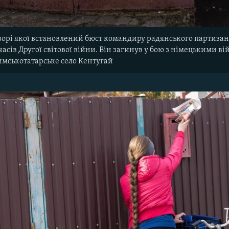
дворі якої встановлений бюст командиру радянського партизан
часів Другої світової війни. Він загинув у бою з німецькими ві
мськотатарське село Кентугай