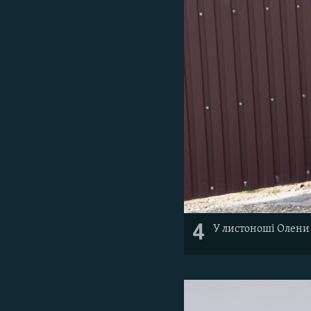
4
У листоноші Олени 