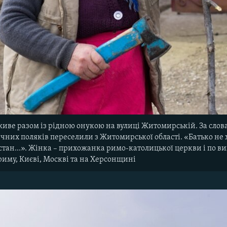
иве разом із рідною онукою на вулиці Житомирській. За слов
тнічних поляків переселили з Житомирської області. «Батько не х
тан...». Жінка – прихожанка римо-католицької церкви і по вихі
риму, Києві, Москві та на Херсонщині