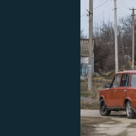
ВІДЕОУРОКИ «ELIFBE»
СВІДЧЕННЯ ОКУПАЦІЇ
УКРАЇНСЬКА ПРОБЛЕМА КРИМУ
ІНФОГРАФІКА