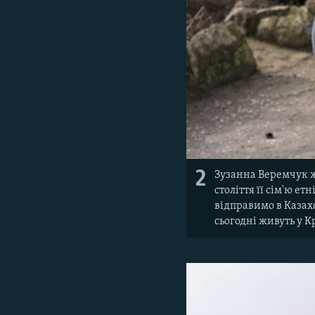
2
Зузанна Веремчук ж
століття її сім'ю е
відправимо в Казахс
сьогодні живуть у К