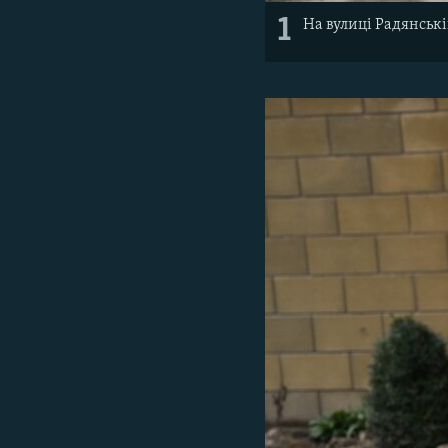
1
На вулиці Радянськ