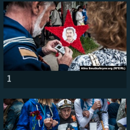
ВІДЕОУРОКИ «ELIFBE»
Русский
СВІДЧЕННЯ ОКУПАЦІЇ
Qırımtatar
УКРАЇНСЬКА ПРОБЛЕМА КРИМУ
ДОЛУЧАЙСЯ!
ІНФОГРАФІКА
Усі сайти RFE/RL
1