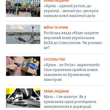
ПРАВА ЛЮДИНИ
«Крим – єдиний регіон, де
українці – меншість»: дискусія
навколо нової пам'ятної дати
ВІЙНА ТА КРИМ
Російська влада обіцяє закрити
морський шлях українським
БпЛА до Севастополя. Чи реально
це?
СУСПІЛЬСТВО
«Крим – не Росія»: маркетплейс
Ozon припинив прийом нових
замовлень на Кримському
півострові
ПРАВА ЛЮДИНИ
Мить – і ти шпигун. Як у
кримських судах розглядають
звинувачення в держзраді