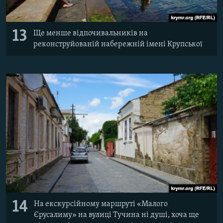
13
Ще менше відпочивальників на
реконструйованій набережній імені Крупської
14
На екскурсійному маршруті «Малого
Єрусалиму» на вулиці Тучина ні душі, хоча ще