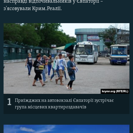
насправді відпочивальників у Євпаторії –
ВІДЕОУРОКИ «ELIFBE»
з'ясовували Крим.Реалії.
Русский
СВІДЧЕННЯ ОКУПАЦІЇ
Qırımtatar
УКРАЇНСЬКА ПРОБЛЕМА КРИМУ
ДОЛУЧАЙСЯ!
ІНФОГРАФІКА
Усі сайти RFE/RL
1
Приїжджих на автовокзалі Євпаторії зустрічає
група місцевих квартироздавачів