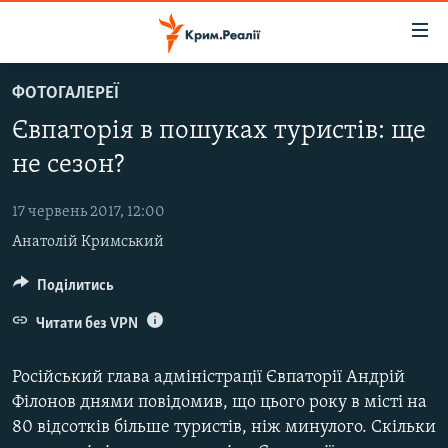
Доступність
посилання
Перейти
ФОТОГАЛЕРЕЇ
до
НОВИНИ
Євпаторія в пошуках туристів: ще
основного
ВОДА.КРИМ
матеріалу
не сезон?
ВІДЕО ТА ФОТО
Перейти
до
17 червень 2017, 12:00
ПОЛІТИКА
основної
Анатолій Кримський
БЛОГИ
навігації
Перейти
ПОГЛЯД
Поділитись
до
ІНТЕРВ'Ю
Читати без VPN
пошуку
ВСЕ ЗА ДЕНЬ
Російський глава адміністрації Євпаторії Андрій
СПЕЦПРОЕКТИ
Філонов днями повідомив, що цього року в місті на
80 відсотків більше туристів, ніж минулого. Скільки
ЯК ОБІЙТИ БЛОКУВАННЯ
ДЕПОРТАЦІЯ