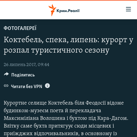
Доступність
посилання
Перейти
ФОТОГАЛЕРЕЇ
до
НОВИНИ
Коктебель, спека, липень: курорт у
основного
ВОДА.КРИМ
матеріалу
розпал туристичного сезону
ВІДЕО ТА ФОТО
Перейти
до
26 липень 2017, 09:44
ПОЛІТИКА
основної
Поділитись
БЛОГИ
навігації
Перейти
Читати без VPN
ПОГЛЯД
до
ІНТЕРВ'Ю
пошуку
Курортне селище Коктебель біля Феодосії відоме
ВСЕ ЗА ДЕНЬ
будинком-музеєм поета й перекладача
Максиміліана Волошина і бухтою під Кара-Дагом.
СПЕЦПРОЕКТИ
Влітку саме бухта притягуує сюди місцевих і
ЯК ОБІЙТИ БЛОКУВАННЯ
ДЕПОРТАЦІЯ
приїжджих відпочивальників, в основному із