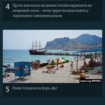
4
Проте власники місцевих готелів нарікають на
невдалий сезон – потік туристів впав навіть у
порівнянні з минулим роком
5
Пляж із видом на Кара-Даг