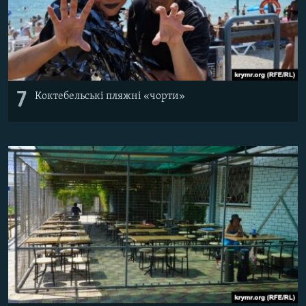
7
Коктебельські пляжні «чорти»