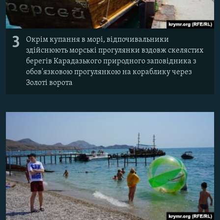
3
Окрім купання в морі, відпочивальники
здійснюють морські прогулянки вздовж скелястих
берегів Карадазького природного заповідника з
обов'язковою прогулянкою на кораблику через
Золоті ворота