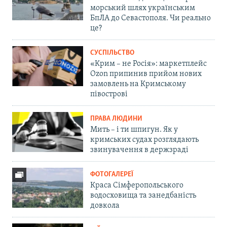
морський шлях українським
БпЛА до Севастополя. Чи реально
це?
СУСПІЛЬСТВО
«Крим – не Росія»: маркетплейс
Ozon припинив прийом нових
замовлень на Кримському
півострові
ПРАВА ЛЮДИНИ
Мить – і ти шпигун. Як у
кримських судах розглядають
звинувачення в держзраді
ФОТОГАЛЕРЕЇ
Краса Сімферопольського
водосховища та занедбаність
довкола