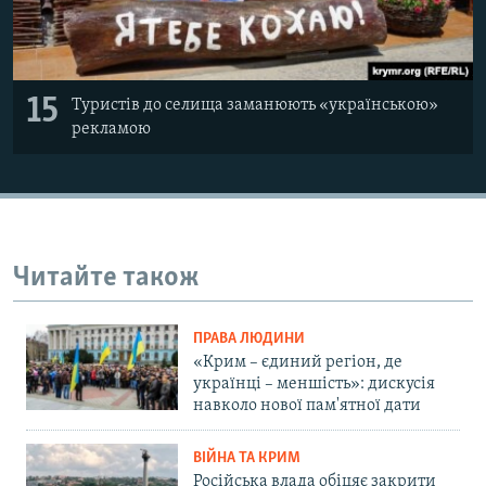
15
Туристів до селища заманюють «українською»
рекламою
Читайте також
ПРАВА ЛЮДИНИ
«Крим – єдиний регіон, де
українці – меншість»: дискусія
навколо нової пам'ятної дати
ВІЙНА ТА КРИМ
Російська влада обіцяє закрити