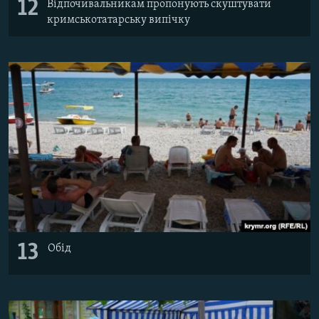
12
Відпочивальникам пропонують скуштувати
кримськотатарську випічку
13
Обід