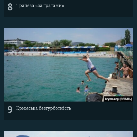
8
Трапеза «за ґратами»
9
Кримська безтурботність