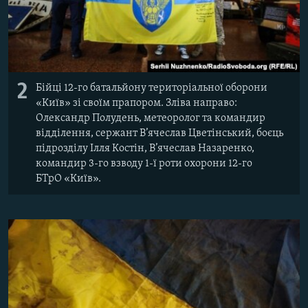
2
Бійці 12-го батальйону територіальної оборони
«Київ» зі своїм прапором. Зліва направо:
Олександр Полудень, метеоролог та командир
відділення, сержант В’ячеслав Цветінський, боєць
підрозділу Ілля Костін, В’ячеслав Назаренко,
командир 3-го взводу 1-ї роти охорони 12-го
БТрО «Київ».