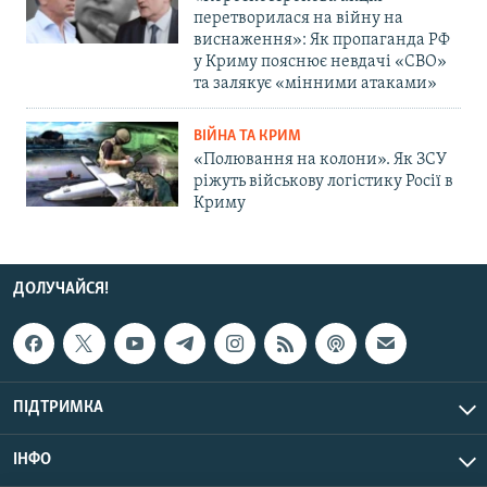
перетворилася на війну на
виснаження»: Як пропаганда РФ
у Криму пояснює невдачі «СВО»
та залякує «мінними атаками»
ВІЙНА ТА КРИМ
«Полювання на колони». Як ЗСУ
ріжуть військову логістику Росії в
Криму
ДОЛУЧАЙСЯ!
ПІДТРИМКА
ІНФО