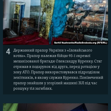
4
Державний прапор України з «Іловайського
котла». Прапор належав бійцю 93-ї окремої
механізованої бригади Олександру Куренку. Стяг
отримав в подарунок від друга, перед ротацією у
зону АТО. Прапор використовувався підрозділом
зенітників, в якому служив Куренко. Понівечений
прапор знайшли у згорілий машині ЗІЛ під час
розшуку тіл загиблих.