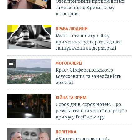
Ozon припинив прийом нових
замовлень на Кримському
півострові
ПРАВА ЛЮДИНИ
Мить – і ти шпигун. Як у
кримських судах розглядають
звинувачення в держзраді
ФОТОГАЛЕРЕЇ
Краса Сімферопольського
водосховища та занедбаність
довкола
ВІЙНА ТА КРИМ
Сорок днів, сорок ночей. Про
результати кримської операції з
примусу Росії до миру
ПОЛІТИКА
«Короткострокова акція