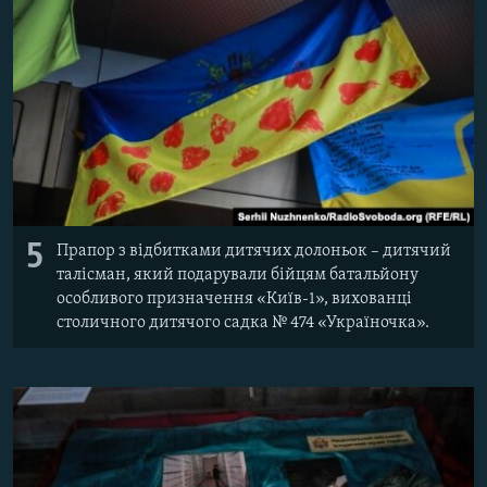
5
Прапор з відбитками дитячих долоньок – дитячий
талісман, який подарували бійцям батальйону
особливого призначення «Київ-1», вихованці
столичного дитячого садка № 474 «Україночка».