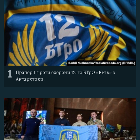
ВІДЕОУРОКИ «ELIFBE»
Русский
СВІДЧЕННЯ ОКУПАЦІЇ
Qırımtatar
УКРАЇНСЬКА ПРОБЛЕМА КРИМУ
ДОЛУЧАЙСЯ!
ІНФОГРАФІКА
Усі сайти RFE/RL
1
Прапор 1-ї роти охорони 12-го БТрО «Київ» з
Антарктики.