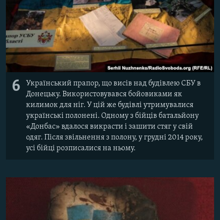
6
Український прапор, що висів над будівлею СБУ в
Донецьку. Використовувався бойовиками як
килимок для ніг. У цій же будівлі утримувалися
українські полонені. Одному з бійців батальйону
«Донбас» вдалося викрасти і зашити стяг у свій
одяг. Після звільнення з полону, у грудні 2014 року,
усі бійці розписалися на ньому.