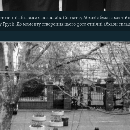
оточенні абхазьких аксакалів. Спочатку Абхазія була самостій
у Грузії. До моменту створення цього фото етнічні абхази скла