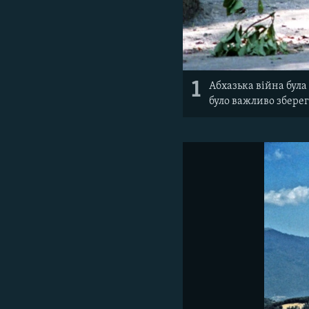
1
Абхазька війна була
було важливо зберегт