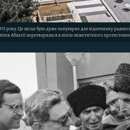
73 року. Це місце було дуже популярне для відпочинку радянс
 лінія Абхазії перетворилася в лінію міжетнічного протистоян