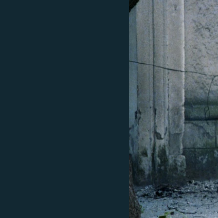
ВІДЕОУРОКИ «ELIFBE»
СВІДЧЕННЯ ОКУПАЦІЇ
УКРАЇНСЬКА ПРОБЛЕМА КРИМУ
ІНФОГРАФІКА