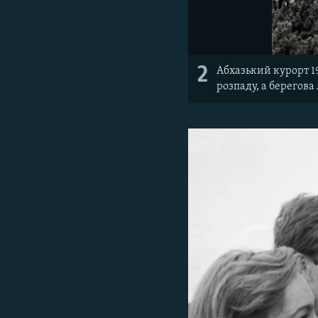
2
Абхазький курорт 19
розпаду, а берегова