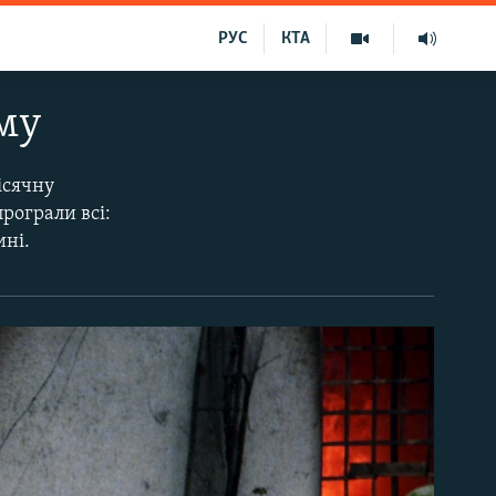
РУС
КТА
ому
місячну
програли всі:
ині.