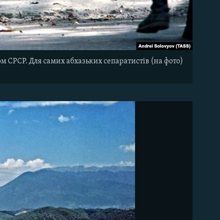
м СРСР. Для самих абхазьких сепаратистів (на фото)