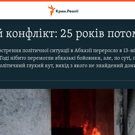
 конфлікт: 25 років пот
острення політичної ситуації в Абхазії переросло в 13-
оді нібито перемогли абхазькі бойовики, але, по суті, 
 політичний глухий кут, вихід з якого не знайдений дон