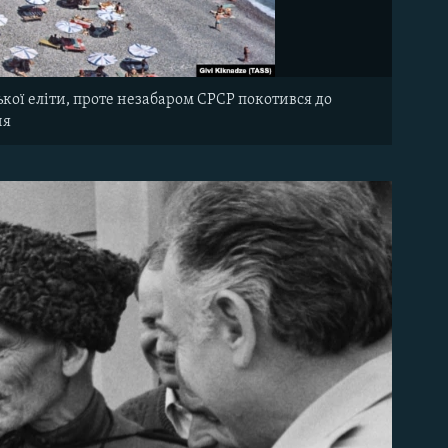
ької еліти, проте незабаром СРСР покотився до
ня