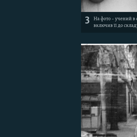
3
На фото – учений в 
включив її до склад