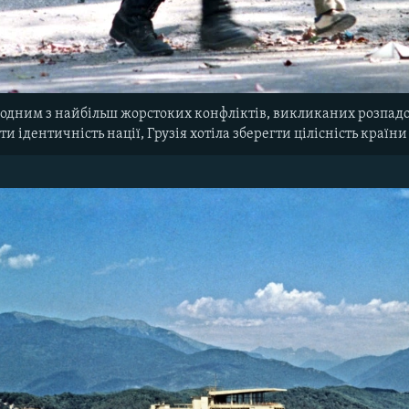
 одним з найбільш жорстоких конфліктів, викликаних розпадо
и ідентичність нації, Грузія хотіла зберегти цілісність країни