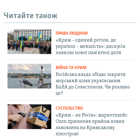
Читайте також
ПРАВА ЛЮДИНИ
«Крим – єдиний регіон, де
українці – меншість»: дискусія
навколо нової пам'ятної дати
ВІЙНА ТА КРИМ
Російська влада обіцяє закрити
морський шлях українським
БпЛА до Севастополя. Чи реально
це?
СУСПІЛЬСТВО
«Крим – не Росія»: маркетплейс
Ozon припинив прийом нових
замовлень на Кримському
півострові