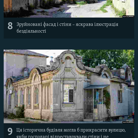
8
Зруйновані фасад і стіни – яскрава ілюстрація
бездіяльності
9
Ця історична будівля могла б прикрасити вулицю,
якби господарі відреставрували стіни і не