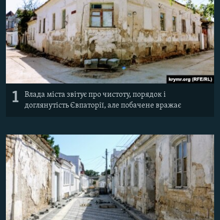
ВІДЕОУРОКИ «ELIFBE»
Русский
СВІДЧЕННЯ ОКУПАЦІЇ
Qırımtatar
УКРАЇНСЬКА ПРОБЛЕМА КРИМУ
ДОЛУЧАЙСЯ!
ІНФОГРАФІКА
1
Влада міста звітує про чистоту, порядок і
доглянутість Євпаторії, але побачене вражає
Усі сайти RFE/RL