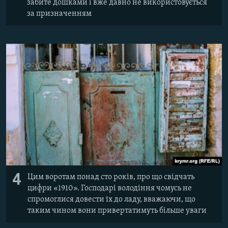
забите дошками і вже давно не використовується
за призначенням
4
Цим воротам понад сто років, про що свідчать
цифри «1910». Господарі володіння чомусь не
спромоглися довести їх до ладу, вважаючи, що
таким чином вони привертатимуть більше уваги