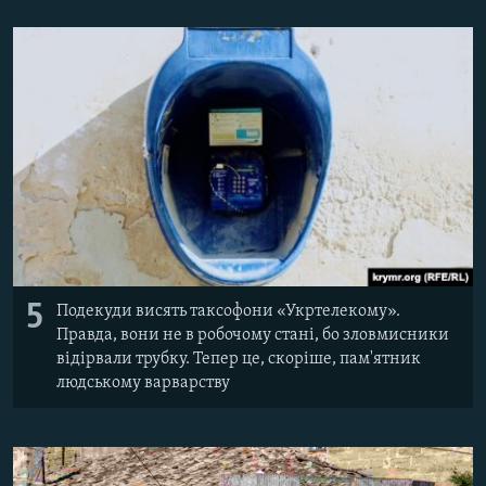
5
Подекуди висять таксофони «Укртелекому».
Правда, вони не в робочому стані, бо зловмисники
відірвали трубку. Тепер це, скоріше, пам'ятник
людському варварству