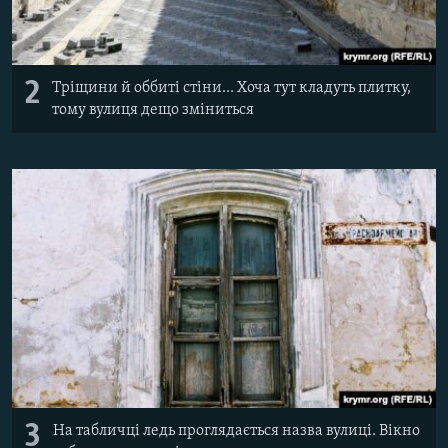
2
Тріщини й оббиті стіни... Хоча тут кладуть плитку,
тому вулиця дещо зміниться
3
На табличці ледь проглядається назва вулиці. Вікно