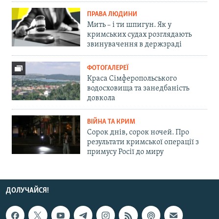
ПРАВА ЛЮДИНИ
Мить – і ти шпигун. Як у
кримських судах розглядають
звинувачення в держзраді
ФОТОГАЛЕРЕЇ
Краса Сімферопольського
водосховища та занедбаність
довкола
ВІЙНА ТА КРИМ
Сорок днів, сорок ночей. Про
результати кримської операції з
примусу Росії до миру
ДОЛУЧАЙСЯ!