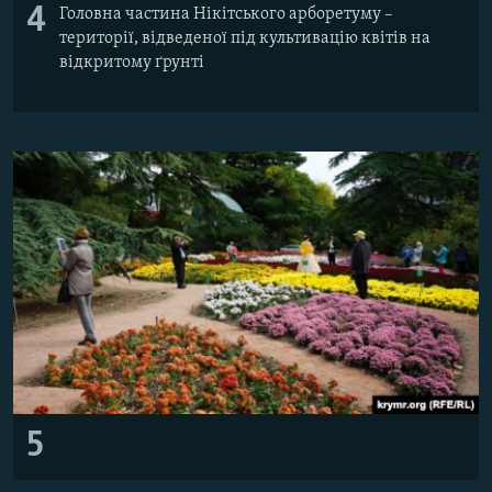
4
Головна частина Нікітського арборетуму –
території, відведеної під культивацію квітів на
відкритому ґрунті
5