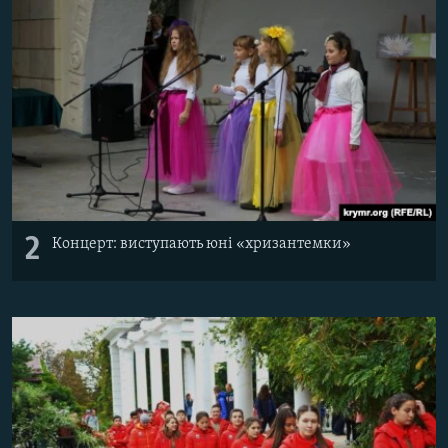
2
Концерт: виступають юні «хризантемки»