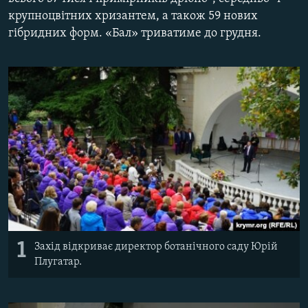
ВІДЕОУРОКИ «ELIFBE»
крупноцвітних хризантем, а також 59 нових
Русский
гібридних форм. «Бал» триватиме до грудня.
СВІДЧЕННЯ ОКУПАЦІЇ
Qırımtatar
УКРАЇНСЬКА ПРОБЛЕМА КРИМУ
ДОЛУЧАЙСЯ!
ІНФОГРАФІКА
Усі сайти RFE/RL
1
Захід відкриває директор ботанічного саду Юрій
Плугатар.