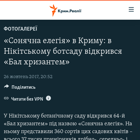
Доступність
посилання
Перейти
ФОТОГАЛЕРЕЇ
до
НОВИНИ
«Сонячна елегія» в Криму: в
основного
ВОДА.КРИМ
матеріалу
Нікітському ботсаду відкрився
ВІДЕО ТА ФОТО
Перейти
«Бал хризантем»
до
ПОЛІТИКА
основної
26 жовтень 2017, 20:52
БЛОГИ
навігації
Перейти
Поділитись
ПОГЛЯД
до
Читати без VPN
ІНТЕРВ'Ю
пошуку
ВСЕ ЗА ДЕНЬ
У Нікітському ботанічному саду відкрився 64-й
СПЕЦПРОЕКТИ
«Бал хризантем» під назвою «Сонячна елегія». На
ньому представили 360 сортів цих садових квітів –
ЯК ОБІЙТИ БЛОКУВАННЯ
ДЕПОРТАЦІЯ
всього 37 тисяч примірників дрібно-, середньо- і