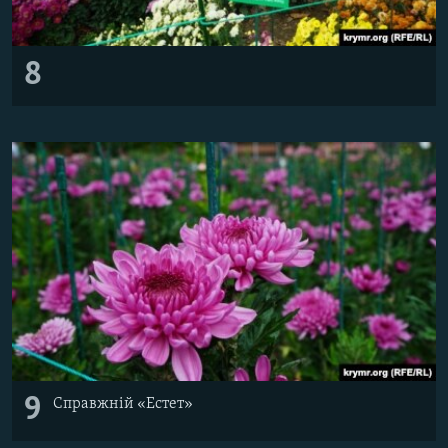
8
9
Справжній «Естет»