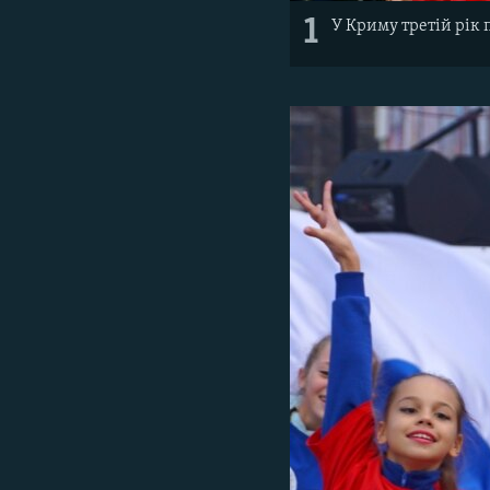
1
У Криму третій рік 