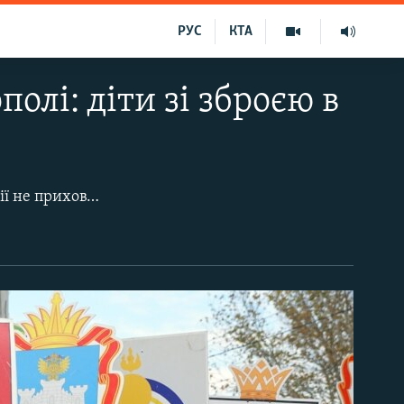
РУС
КТА
олі: діти зі зброєю в
У Криму третій рік після анексії святкують «День народної єдності». Уряд Росії не приховував, що нове свято покликане замінити скасований День Жовтневої революції, який відзначали 7 листопада.