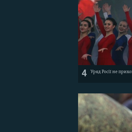
4
Уряд Росії не прих