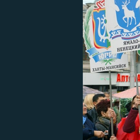
ВІДЕОУРОКИ «ELIFBE»
СВІДЧЕННЯ ОКУПАЦІЇ
УКРАЇНСЬКА ПРОБЛЕМА КРИМУ
ІНФОГРАФІКА