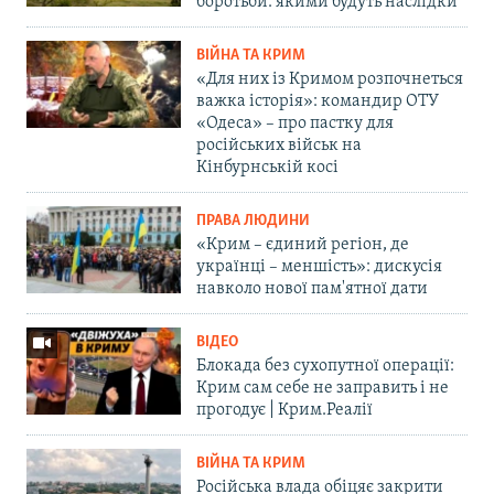
боротьби: якими будуть наслідки
ВІЙНА ТА КРИМ
«Для них із Кримом розпочнеться
важка історія»: командир ОТУ
«Одеса» – про пастку для
російських військ на
Кінбурнській косі
ПРАВА ЛЮДИНИ
«Крим – єдиний регіон, де
українці – меншість»: дискусія
навколо нової пам'ятної дати
ВІДЕО
Блокада без сухопутної операції:
Крим сам себе не заправить і не
прогодує | Крим.Реалії
ВІЙНА ТА КРИМ
Російська влада обіцяє закрити