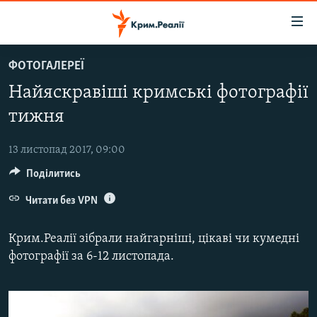
Доступність
посилання
Перейти
ФОТОГАЛЕРЕЇ
до
НОВИНИ
Найяскравіші кримські фотографії
основного
ВОДА.КРИМ
матеріалу
тижня
ВІДЕО ТА ФОТО
Перейти
до
13 листопад 2017, 09:00
ПОЛІТИКА
основної
Поділитись
БЛОГИ
навігації
Перейти
Читати без VPN
ПОГЛЯД
до
ІНТЕРВ'Ю
пошуку
Крим.Реалії зібрали найгарніші, цікаві чи кумедні
ВСЕ ЗА ДЕНЬ
фотографії за 6-12 листопада.
СПЕЦПРОЕКТИ
ЯК ОБІЙТИ БЛОКУВАННЯ
ДЕПОРТАЦІЯ