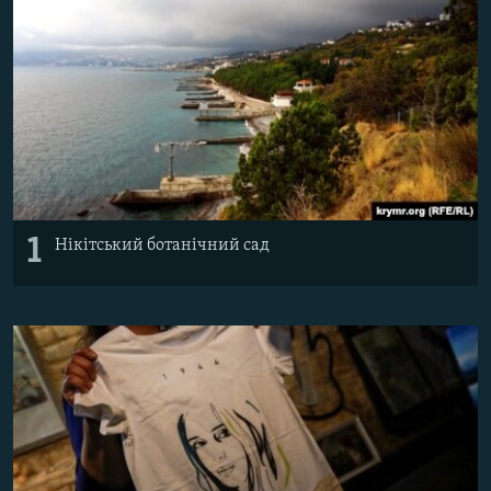
ВІДЕОУРОКИ «ELIFBE»
Русский
СВІДЧЕННЯ ОКУПАЦІЇ
Qırımtatar
УКРАЇНСЬКА ПРОБЛЕМА КРИМУ
ДОЛУЧАЙСЯ!
ІНФОГРАФІКА
Усі сайти RFE/RL
1
Нікітський ботанічний сад