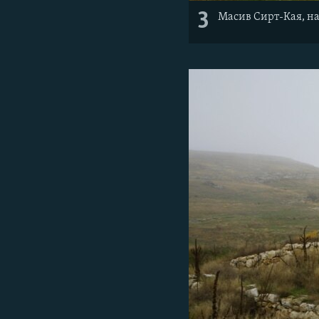
3
Масив Сирт-Кая, на