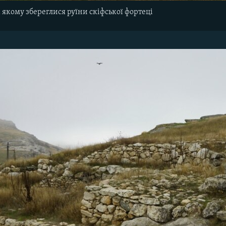
 якому збереглися руїни скіфської фортеці