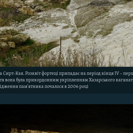
 Сирт-Кая. Розквіт фортеці припадає на період кінця IV – першо
іття вона була прикордонним укріпленням Хазарського каганату
ідження пам'ятника почалося в 2006 році