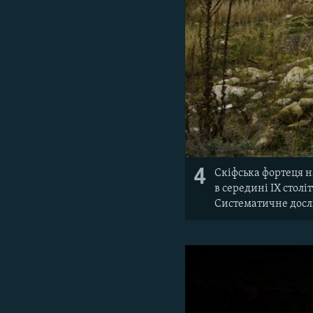
4
Скіфська фортеця на
в середині IX стол
Систематичне досл