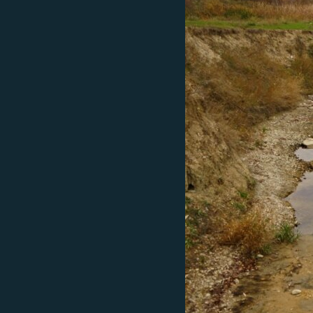
ВІДЕОУРОКИ «ELIFBE»
СВІДЧЕННЯ ОКУПАЦІЇ
УКРАЇНСЬКА ПРОБЛЕМА КРИМУ
ІНФОГРАФІКА