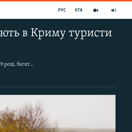
РУС
КТА
ають в Криму туристи
Скеля Ак-Кая отримала статус пам'ятки природи місцевого значення ще в 1969 році, багато в чому завдяки результатам розкопок експедиції Інституту археології АН України. Тоді виявили 20 стоянок первісної людини мустьєрської епохи (середнього палеоліту). Ак-Кая привертає увагу не тільки туристів, але і кінематографістів. Тут проходили натурні зйомки епізодів таких відомих радянських кінокартин, як «Вершник без голови», «Людина з бульвару Капуцинів» та інших.