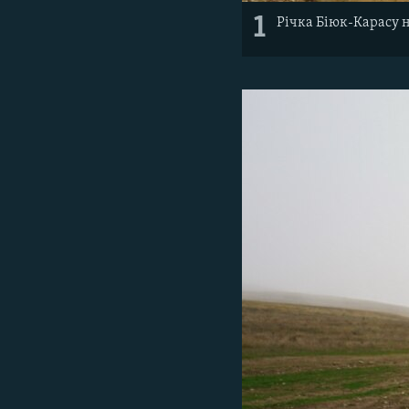
1
Річка Біюк-Карасу 