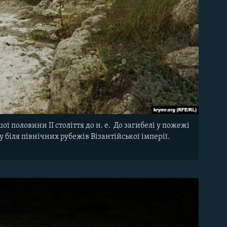
ї половини II століття до н. е. До загибелі у пожежі
 біля північних рубежів Візантійської імперії.