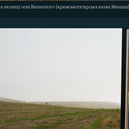
на околиці села Вишенного (кримськотатарська назва Мишаш)