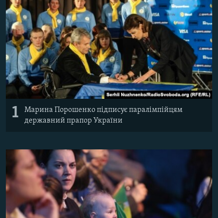
ВІДЕОУРОКИ «ELIFBE»
Русский
СВІДЧЕННЯ ОКУПАЦІЇ
Qırımtatar
УКРАЇНСЬКА ПРОБЛЕМА КРИМУ
ДОЛУЧАЙСЯ!
ІНФОГРАФІКА
Усі сайти RFE/RL
1
Марина Порошенко підписує паралімпійцям
державний прапор України