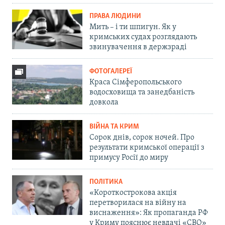
ПРАВА ЛЮДИНИ
Мить – і ти шпигун. Як у
кримських судах розглядають
звинувачення в держзраді
ФОТОГАЛЕРЕЇ
Краса Сімферопольського
водосховища та занедбаність
довкола
ВІЙНА ТА КРИМ
Сорок днів, сорок ночей. Про
результати кримської операції з
примусу Росії до миру
ПОЛІТИКА
«Короткострокова акція
перетворилася на війну на
виснаження»: Як пропаганда РФ
у Криму пояснює невдачі «СВО»