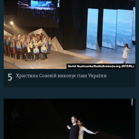
5
Христина Соловій виконує гімн України