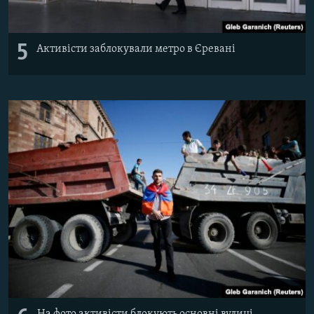
5
Активісти заблокували метро в Єревані