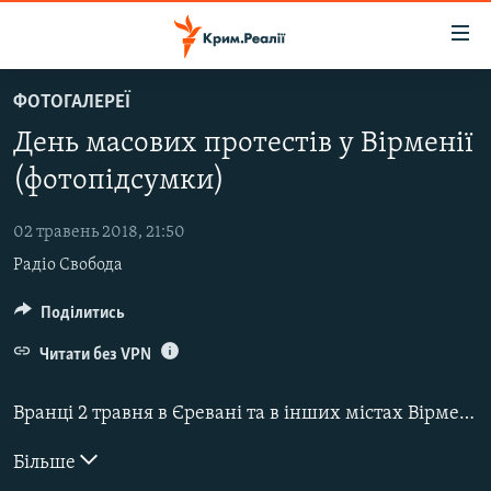
Доступність
посилання
Перейти
ФОТОГАЛЕРЕЇ
до
НОВИНИ
День масових протестів у Вірменії
основного
ВОДА.КРИМ
матеріалу
(фотопідсумки)
ВІДЕО ТА ФОТО
Перейти
до
02 травень 2018, 21:50
ПОЛІТИКА
основної
Радіо Свобода
БЛОГИ
навігації
Перейти
ПОГЛЯД
Поділитись
до
ІНТЕРВ'Ю
Читати без VPN
пошуку
ВСЕ ЗА ДЕНЬ
Вранці 2 травня в Єревані та в інших містах Вірменії
СПЕЦПРОЕКТИ
Більше
ЯК ОБІЙТИ БЛОКУВАННЯ
ДЕПОРТАЦІЯ