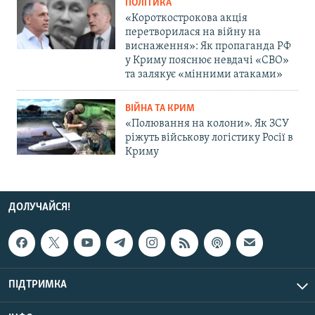
ПОЛІТИКА
«Короткострокова акція
перетворилася на війну на
виснаження»: Як пропаганда РФ
у Криму пояснює невдачі «СВО»
та залякує «мінними атаками»
ВІЙНА ТА КРИМ
«Полювання на колони». Як ЗСУ
ріжуть військову логістику Росії в
Криму
ДОЛУЧАЙСЯ!
ПІДТРИМКА