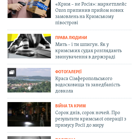
«Крим – не Росія»: маркетплейс
Ozon припинив прийом нових
замовлень на Кримському
півострові
ПРАВА ЛЮДИНИ
Мить – і ти шпигун. Як у
кримських судах розглядають
звинувачення в держзраді
ФОТОГАЛЕРЕЇ
Краса Сімферопольського
водосховища та занедбаність
довкола
ВІЙНА ТА КРИМ
Сорок днів, сорок ночей. Про
результати кримської операції з
примусу Росії до миру