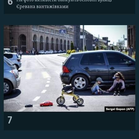
6
На фото активісти блокують основні вулиці
Єревана вантажівками
7