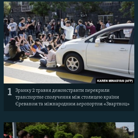
ВІДЕОУРОКИ «ELIFBE»
Русский
СВІДЧЕННЯ ОКУПАЦІЇ
Qırımtatar
УКРАЇНСЬКА ПРОБЛЕМА КРИМУ
ДОЛУЧАЙСЯ!
ІНФОГРАФІКА
Усі сайти RFE/RL
1
Зранку 2 травня демонстранти перекрили
транспортне сполучення між столицею країни
Єреваном та міжнародним аеропортом «Звартноц»