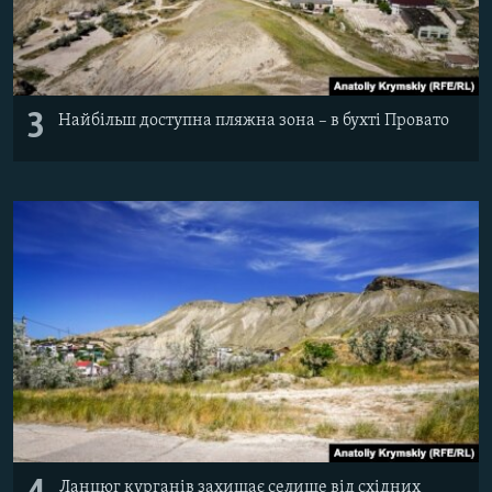
3
Найбільш доступна пляжна зона – в бухті Провато
Ланцюг курганів захищає селище від східних