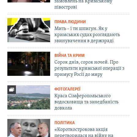
замовлень на Кримському
півострові
ПРАВА ЛЮДИНИ
Мить – і ти шпигун. Як у
кримських судах розглядають
звинувачення в держзраді
ВІЙНА ТА КРИМ
Сорок днів, сорок ночей. Про
результати кримської операції з
примусу Росії до миру
ФОТОГАЛЕРЕЇ
Краса Сімферопольського
водосховища та занедбаність
довкола
ПОЛІТИКА
«Короткострокова акція
перетворилася на війну на