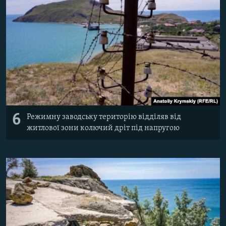
6
Режимну заводську територію відділяв від
житлової зони колючий дріт під напругою