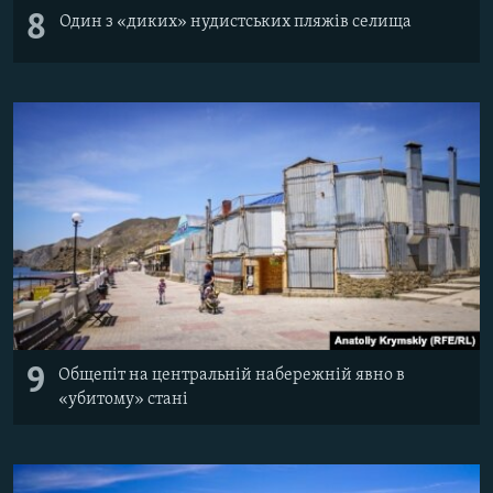
8
Один з «диких» нудистських пляжів селища
9
Общепіт на центральній набережній явно в
«убитому» стані