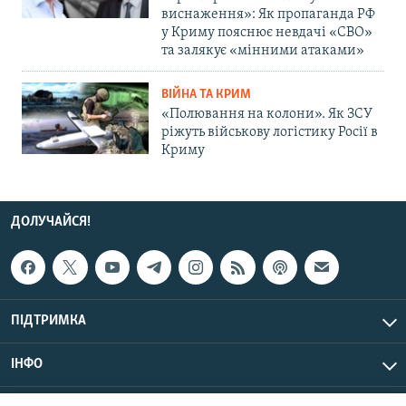
виснаження»: Як пропаганда РФ
у Криму пояснює невдачі «СВО»
та залякує «мінними атаками»
ВІЙНА ТА КРИМ
«Полювання на колони». Як ЗСУ
ріжуть військову логістику Росії в
Криму
ДОЛУЧАЙСЯ!
ПІДТРИМКА
ІНФО