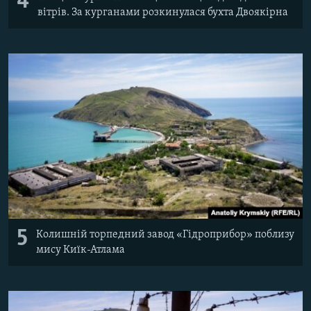
4
вітрів. За курганами розкинулася бухта Двоякірна
5
Колишній торпедний завод «Гідроприбор» поблизу
мису Киїк-Атлама