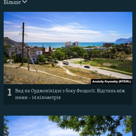
Більше
ВІДЕОУРОКИ «ELIFBE»
Русский
СВІДЧЕННЯ ОКУПАЦІЇ
Qırımtatar
УКРАЇНСЬКА ПРОБЛЕМА КРИМУ
ДОЛУЧАЙСЯ!
ІНФОГРАФІКА
Усі сайти RFE/RL
1
Вид на Орджонікідзе з боку Феодосії. Відстань між
ними – 14 кілометрів