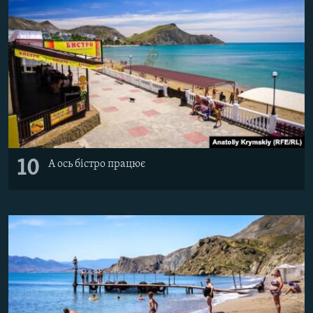
10
А ось бістро працює