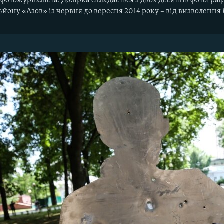
 фотожурналіста. Добірка складається з двох десятків фотограф
ьйону «Азов» із червня до вересня 2014 року – від визволення 