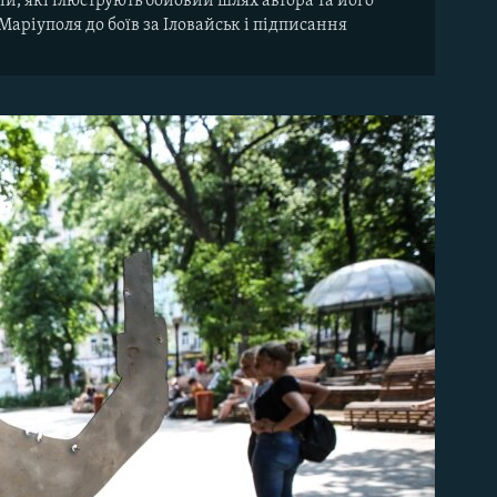
ій, які ілюструють бойовий шлях автора та його
Маріуполя до боїв за Іловайськ і підписання