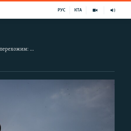
РУС
КТА
На центральних вулицях Києва з’явилися скульптури-силуети, які нагадають перехожим: війна поруч, і за мирне небо над ними заплачено високу ціну