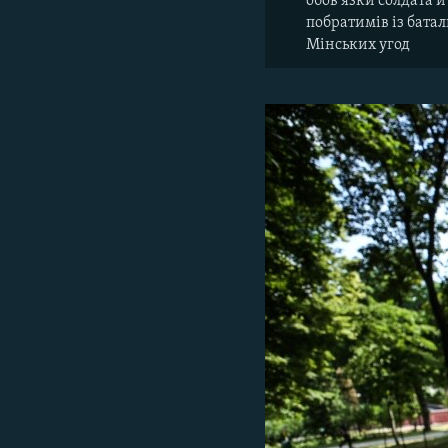
обов’язки солдата й
побратимів із батал
Мінських угод