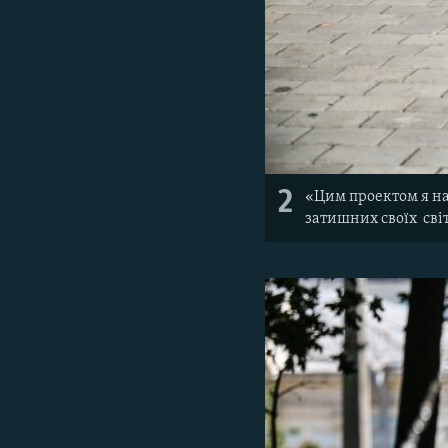
2
«Цим проектом я на
затишних своїх світ