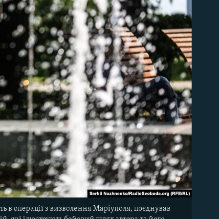
ть в операції з визволення Маріуполя, поєднував