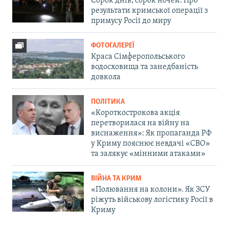
Сорок днів, сорок ночей. Про
результати кримської операції з
примусу Росії до миру
ФОТОГАЛЕРЕЇ
Краса Сімферопольського
водосховища та занедбаність
довкола
ПОЛІТИКА
«Короткострокова акція
перетворилася на війну на
виснаження»: Як пропаганда РФ
у Криму пояснює невдачі «СВО»
та залякує «мінними атаками»
ВІЙНА ТА КРИМ
«Полювання на колони». Як ЗСУ
ріжуть військову логістику Росії в
Криму