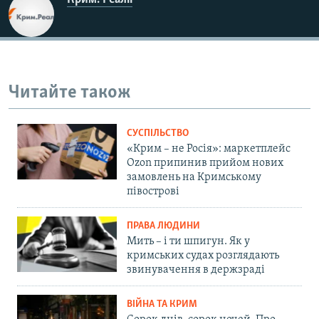
Крим. Реалії
Читайте також
СУСПІЛЬСТВО
«Крим – не Росія»: маркетплейс
Ozon припинив прийом нових
замовлень на Кримському
півострові
ПРАВА ЛЮДИНИ
Мить – і ти шпигун. Як у
кримських судах розглядають
звинувачення в держзраді
ВІЙНА ТА КРИМ