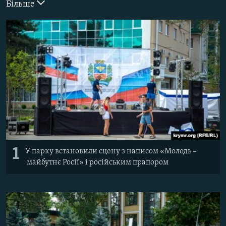
Більше
ВІДЕОУРОКИ «ELIFBE»
Русский
СВІДЧЕННЯ ОКУПАЦІЇ
Qırımtatar
УКРАЇНСЬКА ПРОБЛЕМА КРИМУ
ДОЛУЧАЙСЯ!
ІНФОГРАФІКА
Усі сайти RFE/RL
1
У парку встановили сцену з написом «Молодь –
майбутнє Росії» і російським прапором