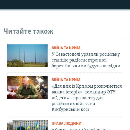
Читайте також
ВІЙНА ТА КРИМ
У Севастополі уразили російську
станцію радіоелектронної
боротьби: якими будуть наслідки
ВІЙНА ТА КРИМ
«Для них із Кримом розпочнеться
важка історія»: командир ОТУ
«Одеса» – про пастку для
російських військ на
Кінбурнській косі
ПРАВА ЛЮДИНИ
«Крим – єдиний регіон, де