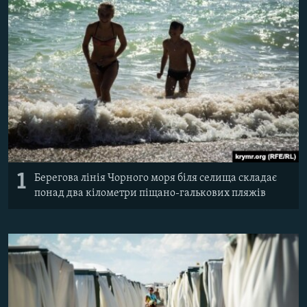
ВІДЕОУРОКИ «ELIFBE»
Русский
СВІДЧЕННЯ ОКУПАЦІЇ
Qırımtatar
УКРАЇНСЬКА ПРОБЛЕМА КРИМУ
ДОЛУЧАЙСЯ!
ІНФОГРАФІКА
Усі сайти RFE/RL
1
Берегова лінія Чорного моря біля селища складає
понад два кілометри піщано-галькових пляжів