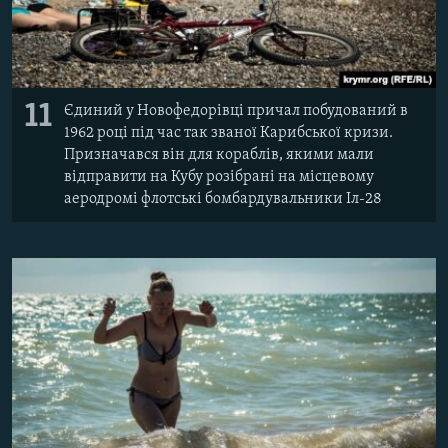
11
Єдиний у Новофедорівці причал побудований в
1962 році під час так званої Карибської кризи.
Призначався він для кораблів, якими мали
відправити на Кубу розібрані на місцевому
аеродромі флотські бомбардувальники Іл-28