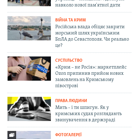
навколо нової пам'ятної дати
ВІЙНА ТА КРИМ
Російська влада обіцяє закрити
морський шлях українським
БпЛА до Севастополя. Чи реально
це?
СУСПІЛЬСТВО
«Крим – не Росія»: маркетплейс
Ozon припинив прийом нових
замовлень на Кримському
півострові
ПРАВА ЛЮДИНИ
Мить – і ти шпигун. Як у
кримських судах розглядають
звинувачення в держзраді
ФОТОГАЛЕРЕЇ