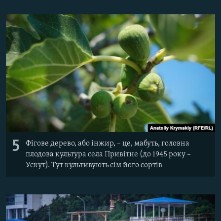
5
Фігове дерево, або інжир, – це, мабуть, головна
плодова культура села Привітне (до 1945 року –
Ускут). Тут культивують сім його сортів