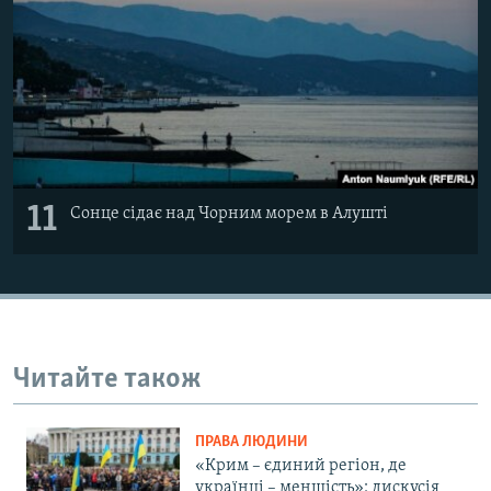
11
Сонце сідає над Чорним морем в Алушті
Читайте також
ПРАВА ЛЮДИНИ
«Крим – єдиний регіон, де
українці – меншість»: дискусія