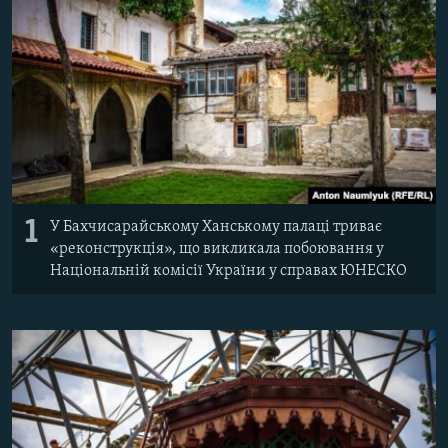
ВІДЕОУРОКИ «ELIFBE»
Русский
СВІДЧЕННЯ ОКУПАЦІЇ
Qırımtatar
УКРАЇНСЬКА ПРОБЛЕМА КРИМУ
ДОЛУЧАЙСЯ!
ІНФОГРАФІКА
Усі сайти RFE/RL
1
У Бахчисарайському Ханському палаці триває
«реконструкція», що викликала побоювання у
Національній комісії України у справах ЮНЕСКО