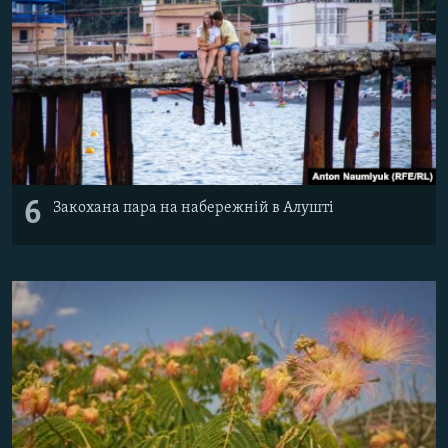
6
Закохана пара на набережній в Алушті