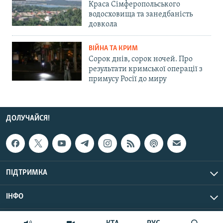
Краса Сімферопольського
водосховища та занедбаність
довкола
ВІЙНА ТА КРИМ
Сорок днів, сорок ночей. Про
результати кримської операції з
примусу Росії до миру
ДОЛУЧАЙСЯ!
ПІДТРИМКА
ІНФО
© Крим.Реалії, 2026 | Усі права застережено.