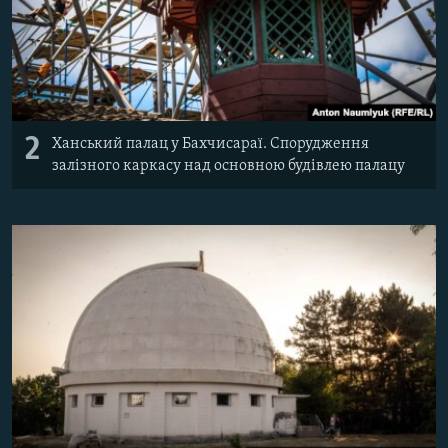
2
Ханський палац у Бахчисараї. Спорудження
залізного каркасу над основною будівлею палацу