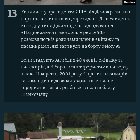
13
Кандидат у президенти США від Демократичної
партії та колишній віцепрезидент Джо Байден та
його дружина Джил під час відвідування
«Національного меморіалу рейсу 93»
розмовляють із родичами членів екіпажу та
пасажирами, які загинули на борту рейсу 93.
Вони згадують загиблих 40 членів екіпажу та
пасажирів, які боролися з терористами на борту
літака 11 вересня 2001 року. Спротив пасажирів
та команди не дозволив здійснити плани
терористів – літак розбився в полі поблизу
Шанксвіллу