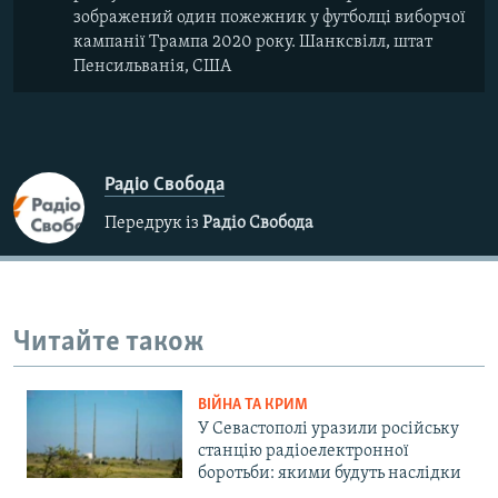
зображений один пожежник у футболці виборчої
кампанії Трампа 2020 року. Шанксвілл, штат
Пенсильванія, США
Радіо Свобода
Передрук із
Радіо Свобода
Читайте також
ВІЙНА ТА КРИМ
У Севастополі уразили російську
станцію радіоелектронної
боротьби: якими будуть наслідки