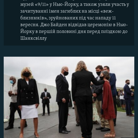
музей «9/11» у Нью-Йорку, а також узяли участь у
зачитуванні імен загиблих на місці «веж-
близнюків», зруйнованих під час нападу 11
вересня. Джо Байден відвідав церемонію в Нью-
Йорку в першій половині дня перед поїздкою до
Шанксвіллу