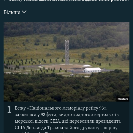
ВІДЕОУРОКИ «ELIFBE»
Русский
Більше
СВІДЧЕННЯ ОКУПАЦІЇ
Qırımtatar
УКРАЇНСЬКА ПРОБЛЕМА КРИМУ
ДОЛУЧАЙСЯ!
ІНФОГРАФІКА
Усі сайти RFE/RL
1
Вежу «Національного меморіалу рейсу 93»,
заввишки у 93 фути, видно з одного з вертольотів
морської піхоти США, які перевозили президента
США Дональда Трампа та його дружину – першу