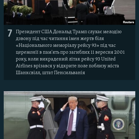
7
Президент США Дональд Трамп слухає мелодію
дзвону під час читання імен жертв біля
«Національного меморіалу рейсу 93» під час
церемонії в пам'ять про загиблих 11 вересня 2001
року, коли викрадений літак рейсу 93 United
Airlines врізався у відкрите поле поблизу міста
Шанксвілл, штат Пенсильванія