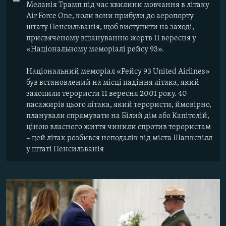
Меланія Трамп під час хвилини мовчання в літаку
Air Force One, коли вони прибули до аеропорту
штату Пенсильванія, щоб виступити на заході,
присвяченому вшануванню жертв 11 вересня у
«Національному меморіалі рейсу 93».
Національний меморіал «Рейсу 93 United Airlines»
був встановлений на місці падіння літака, який
захопили терористи 11 вересня 2001 року. 40
пасажирів цього літака, який терористи, ймовірно,
планували спрямувати на Білий дім або Капітолій,
ціною власного життя чинили спротив терористам
– цей літак розбився неподалік від міста Шанксвілл
у штаті Пенсильванія