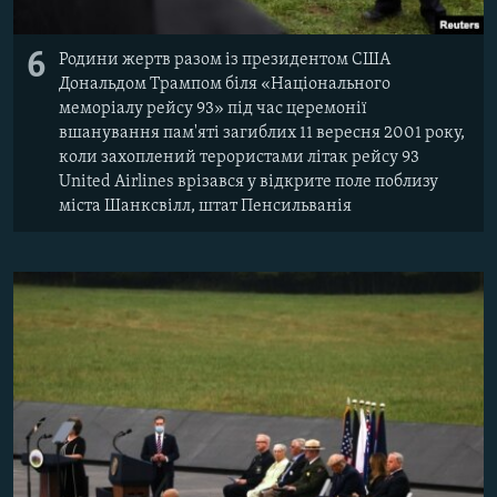
6
Родини жертв разом із президентом США
Дональдом Трампом біля «Національного
меморіалу рейсу 93» під час церемонії
вшанування пам'яті загиблих 11 вересня 2001 року,
коли захоплений терористами літак рейсу 93
United Airlines врізався у відкрите поле поблизу
міста Шанксвілл, штат Пенсильванія