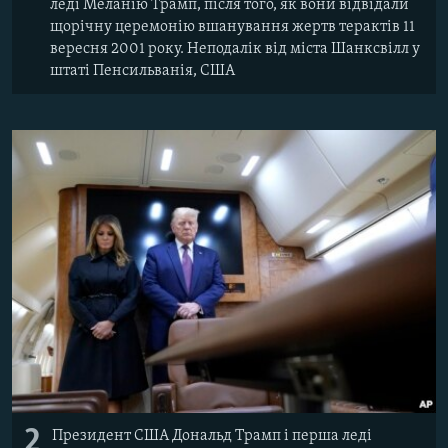
леді Меланію Трамп, після того, як вони відвідали
щорічну церемонію вшанування жертв терактів 11
вересня 2001 року. Неподалік від міста Шанксвілл у
штаті Пенсильванія, США
2
Президент США Дональд Трамп і перша леді