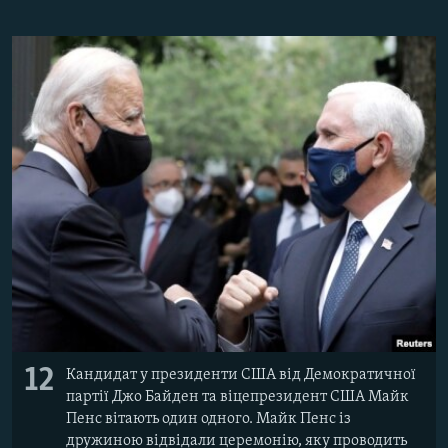
12
Кандидат у президенти США від Демократичної
партії Джо Байден та віцепрезидент США Майк
Пенс вітають один одного. Майк Пенс із
дружиною відвідали церемонію, яку проводить