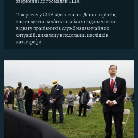
зверненні до громадян США.
11 вересня у США відзначають День патріотів,
вшановуючи пам’ять загиблих і відзначаючи
відвагу працівників служб надзвичайних
ситуацій, виявлену в подоланні наслідків
катастрофи