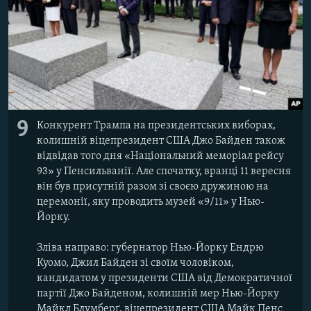
9
Конкурент Трампа на президентських виборах,
колишній віцепрезидент США Джо Байден також
відвідав того дня «Національний меморіал рейсу
93» у Пенсильванії. Але спочатку, вранці 11 вересня
він був присутній разом зі своєю дружиною на
церемонії, яку проводить музей «9/11» у Нью-
Йорку.
Зліва направо: губернатор Нью-Йорку Ендрю
Куомо, Джил Байден зі своїм чоловіком,
кандидатом у президенти США від Демократичної
партії Джо Байденом, колишній мер Нью-Йорку
Майкл Блумберґ, віцепрезидент США Майк Пенс