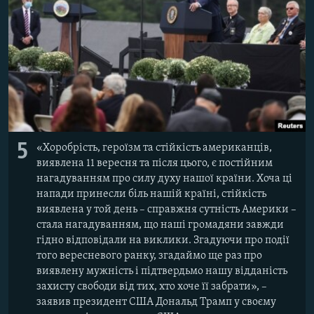
5
«Хоробрість, героїзм та стійкість американців,
виявлена 11 вересня та після цього, є постійним
нагадуванням про силу духу нашої країни. Хоча ці
напади принесли біль нашій країні, стійкість
виявлена у той день – справжня сутність Америки –
стала нагадуванням, що наші громадяни завжди
гідно відповідали на виклики. Згадуючи про події
того вересневого ранку, згадаймо ще раз про
виявлену мужність і підтвердьмо нашу відданість
захисту свободи від тих, хто хоче її забрати», –
заявив президент США Дональд Трамп у своєму