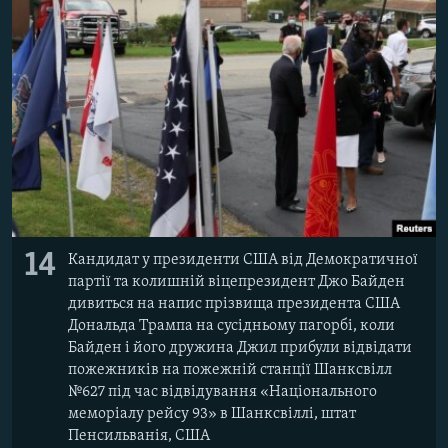
14
Кандидат у президенти США від Демократичної
партії та колишній віцепрезидент Джо Байден
дивиться на напис прізвища президента США
Дональда Трампа на сусідньому пагорбі, коли
Байден і його дружина Джил прибули відвідати
пожежників на пожежній станції Шанксвілл
№627 під час відвідування «Національного
меморіалу рейсу 93» в Шанксвіллі, штат
Пенсильванія, США