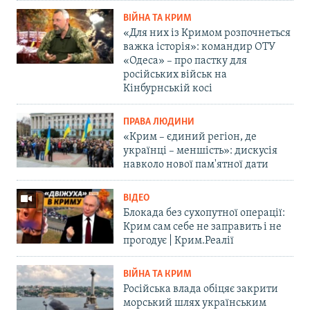
ВІЙНА ТА КРИМ
«Для них із Кримом розпочнеться
важка історія»: командир ОТУ
«Одеса» – про пастку для
російських військ на
Кінбурнській косі
ПРАВА ЛЮДИНИ
«Крим – єдиний регіон, де
українці – меншість»: дискусія
навколо нової пам'ятної дати
ВІДЕО
Блокада без сухопутної операції:
Крим сам себе не заправить і не
прогодує | Крим.Реалії
ВІЙНА ТА КРИМ
Російська влада обіцяє закрити
морський шлях українським