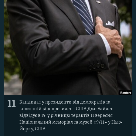
11
Кандидат у президенти від демократів та
колишній віцепрезидент США Джо Байден
відвідує в 19-у річницю терактів 11 вересня
Національний меморіал та музей «9/11» у Нью-
Йорку, США