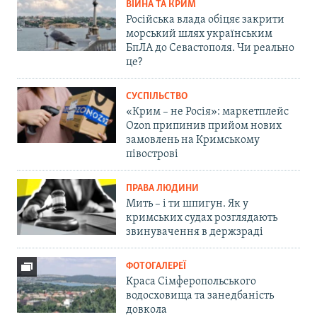
ВІЙНА ТА КРИМ
Російська влада обіцяє закрити
морський шлях українським
БпЛА до Севастополя. Чи реально
це?
СУСПІЛЬСТВО
«Крим – не Росія»: маркетплейс
Ozon припинив прийом нових
замовлень на Кримському
півострові
ПРАВА ЛЮДИНИ
Мить – і ти шпигун. Як у
кримських судах розглядають
звинувачення в держзраді
ФОТОГАЛЕРЕЇ
Краса Сімферопольського
водосховища та занедбаність
довкола