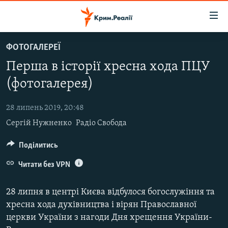
Доступність
посилання
Перейти
ФОТОГАЛЕРЕЇ
до
НОВИНИ
Перша в історії хресна хода ПЦУ
основного
ВОДА.КРИМ
матеріалу
(фотогалерея)
ВІДЕО ТА ФОТО
Перейти
до
28 липень 2019, 20:48
ПОЛІТИКА
основної
Сергій Нужненко
Радіо Свобода
БЛОГИ
навігації
Перейти
ПОГЛЯД
Поділитись
до
ІНТЕРВ'Ю
Читати без VPN
пошуку
ВСЕ ЗА ДЕНЬ
28 липня в центрі Києва відбулося богослужіння та
СПЕЦПРОЕКТИ
хресна хода духівництва і вірян Православної
церкви України з нагоди Дня хрещення України-
ЯК ОБІЙТИ БЛОКУВАННЯ
ДЕПОРТАЦІЯ