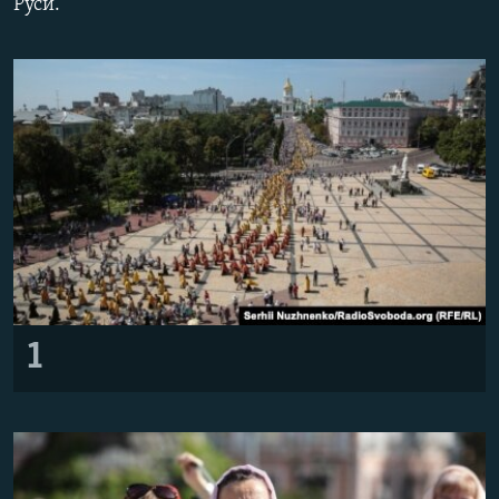
Руси.
ВІДЕОУРОКИ «ELIFBE»
Русский
СВІДЧЕННЯ ОКУПАЦІЇ
Qırımtatar
УКРАЇНСЬКА ПРОБЛЕМА КРИМУ
ДОЛУЧАЙСЯ!
ІНФОГРАФІКА
Усі сайти RFE/RL
1