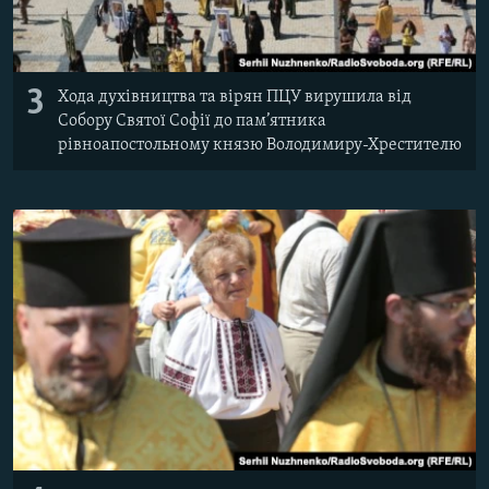
3
Хода духівництва та вірян ПЦУ вирушила від
Собору Святої Софії до пам’ятника
рівноапостольному князю Володимиру-Хрестителю